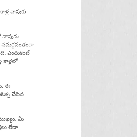
ాళ్ల వాపుకు 
ో వాపును 
్ని సమర్థవంతంగా 
ంది, ఎందుకంటే 
ల కాళ్లలో 
లు. ఈ 
ిత్స చేసిన 
ముఖ్యం. మీ 
షలు లేదా 