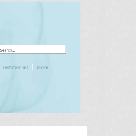
Testimonials
More