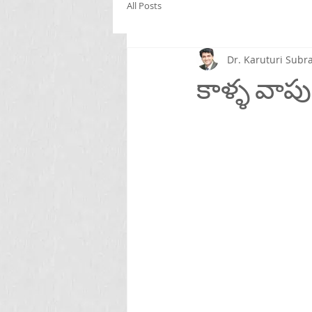
All Posts
Dr. Karuturi Su
కాళ్ళ వాపు