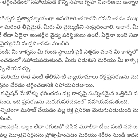
ు తగ్గించడంలో సహాయపడే కొన్ని సహజ గృహ నివారణలు ఉన్నా
చికిత్సకు ప్రత్యామ్నాయంగా ఉపయోగించరాదని గమనించడం ము
ా మరింత తీవ్రమైతే, మీరు మీ వైద్యుడిని సంప్రదించాలి. అలాగే, మ
లేదా ఏదైనా అంతర్లీన వైద్య పరిస్థితులు ఉంటే, ఏదైనా ఇంటి న
వైద్యుడిని సంప్రదించడం మంచిది.
ేపండి: మీ కాళ్ళను మీ గుండె స్థాయికి పైకి ఎత్తడం వలన మీ కాళ్ళల
తగ్గించడంలో సహాయపడుతుంది. మీరు పడుకుని మరియు మీ కాళ్ళ క్రి
్ని చేయవచ్చు.
మరియు ఈత వంటి తేలికపాటి వ్యాయామాలు రక్త ప్రసరణను మెర
్రవం చేరడం తగ్గించడానికి సహాయపడతాయి.
: కంప్రెషన్ మేజోళ్ళు ధరించడం వల్ల కాళ్ళపై సున్నితమైన ఒత్తిడిని
గుతుంది, ఇది ప్రసరణను మెరుగుపరచడంలో సహాయపడుతుంది.
ున్నితంగా మసాజ్ చేయడం వల్ల రక్త ప్రసరణ మెరుగుపడుతుంది మ
తుంది.
డాండెలైన్, అల్లం లేదా రేగుటతో చేసిన మూలికా టీలు వంటి సహజ
వల్ల మూత్రవిసర్జనను ప్రోత్సహించడం మరియు శరీరం నుండి అదన