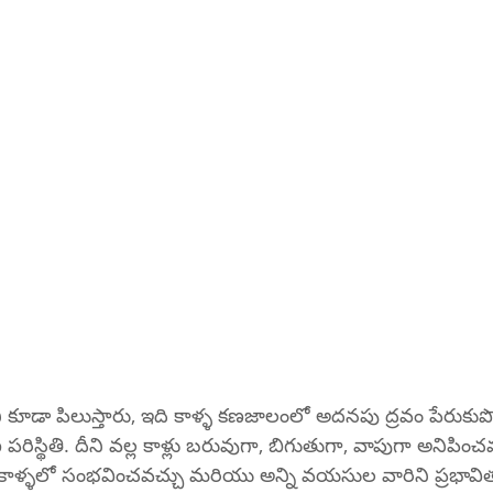
ి కూడా పిలుస్తారు, ఇది కాళ్ళ కణజాలంలో అదనపు ద్రవం పేరుకు
స్థితి. దీని వల్ల కాళ్లు బరువుగా, బిగుతుగా, వాపుగా అనిపించవ
ు కాళ్ళలో సంభవించవచ్చు మరియు అన్ని వయసుల వారిని ప్రభావ