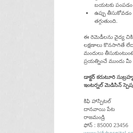
బయటకు పంపడం ద్
ఉప్పు తీసుకోవడం 
తగ్గుతుంది.
ఈ రెమెడీలను వైద్య చి
లక్షణాలు కొనసాగితే లేద
మందులు తీసుకుంటుంటే 
ప్రయత్నించే ముందు మీ 
డాక్టర్ కరుటూరి సుబ్ర
ఇంటర్నల్ మెడిసిన్ స్పెషలి
కిఫి హాస్పిటల్
దానవాయి పేట
రాజమండ్రి
ఫోన్ : 85000 23456