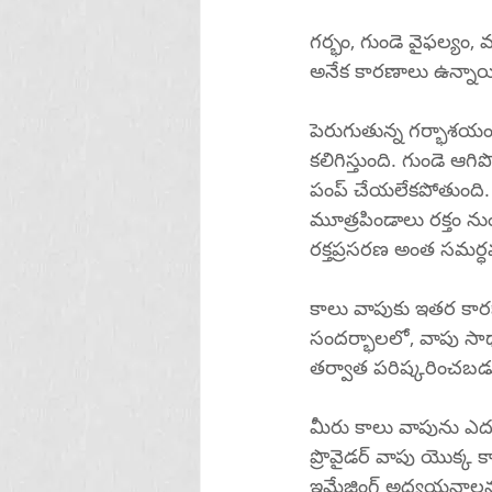
గర్భం, గుండె వైఫల్యం,
అనేక కారణాలు ఉన్నాయ
పెరుగుతున్న గర్భాశయం
కలిగిస్తుంది. గుండె ఆగ
పంప్ చేయలేకపోతుంది. క
మూత్రపిండాలు రక్తం నుండి
రక్తప్రసరణ అంత సమర్ధ
కాలు వాపుకు ఇతర కారణా
సందర్భాలలో, వాపు సాధా
తర్వాత పరిష్కరించబడ
మీరు కాలు వాపును ఎదు
ప్రొవైడర్ వాపు యొక్క క
ఇమేజింగ్ అధ్యయనాలను