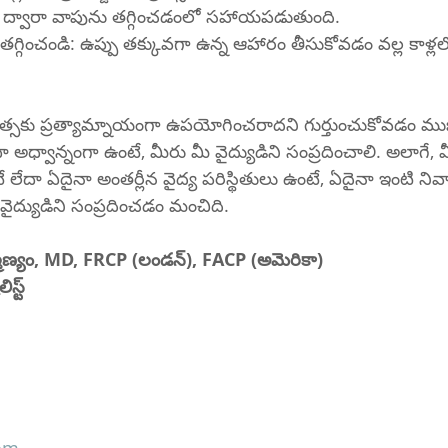
వారా వాపును తగ్గించడంలో సహాయపడుతుంది.
తగ్గించండి: ఉప్పు తక్కువగా ఉన్న ఆహారం తీసుకోవడం వల్ల కాళ్లల
కిత్సకు ప్రత్యామ్నాయంగా ఉపయోగించరాదని గుర్తుంచుకోవడం మ
ా అధ్వాన్నంగా ఉంటే, మీరు మీ వైద్యుడిని సంప్రదించాలి. అలాగే, 
లేదా ఏదైనా అంతర్లీన వైద్య పరిస్థితులు ఉంటే, ఏదైనా ఇంటి న
వైద్యుడిని సంప్రదించడం మంచిది.
హ్మణ్యం, MD, FRCP (లండన్), FACP (అమెరికా)
స్ట్