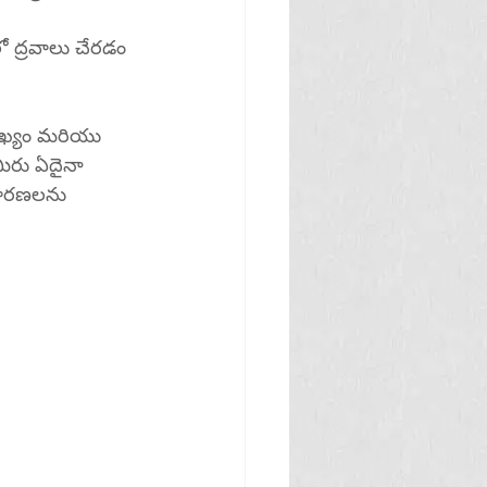
ో ద్రవాలు చేరడం 
ుఖ్యం మరియు 
మీరు ఏదైనా 
ివారణలను 