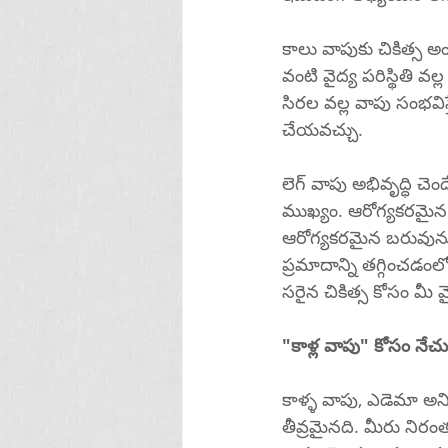
కాలు వాపుకు చికిత్స అ
వంటి వైద్య పరిస్థితి వల్
సిరల వల్ల వాపు సంభవిస్
చేయవచ్చు.
లెగ్ వాపు అభివృద్ధి చె
ముఖ్యం. ఆరోగ్యకరమై
ఆరోగ్యకరమైన బరువును న
ప్రమాదాన్ని తగ్గించ
సరైన చికిత్స కోసం మీ
"కాళ్ల వాపు" కోసం నేచు
కాళ్ళ వాపు, ఎడెమా అని 
తీవ్రమైనది. మీరు నిరం