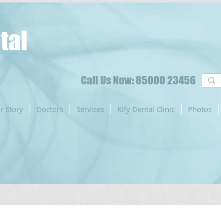
tal
Call Us Now: 85000 23456
r Story
Doctors
Services
Kify Dental Clinic
Photos