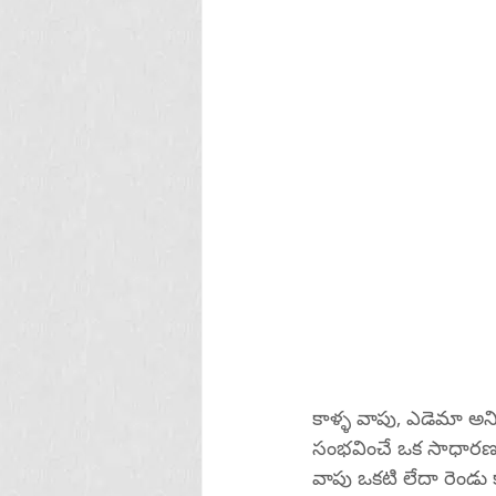
కాళ్ళ వాపు, ఎడెమా అన
సంభవించే ఒక సాధారణ పరి
వాపు ఒకటి లేదా రెండ