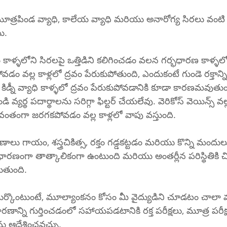
 మూత్రపిండ వ్యాధి, కాలేయ వ్యాధి మరియు అనారోగ్య సిరలు వంటి క
ి.
 కాళ్ళలోని సిరలపై ఒత్తిడిని కలిగించడం వలన గర్భధారణ కాళ్ళల
ిపోవడం వల్ల కాళ్లలో ద్రవం పేరుకుపోతుంది, ఎందుకంటే గుండె రక్తాన
ిడ్నీ వ్యాధి కాళ్ళలో ద్రవం పేరుకుపోవడానికి కూడా కారణమవుతు
 వ్యర్థ పదార్థాలను సరిగ్గా ఫిల్టర్ చేయలేవు. వెరికోస్ వెయిన్స్ వల్
వంతంగా జరగకపోవడం వల్ల కాళ్లలో వాపు వస్తుంది.
లు గాయం, శస్త్రచికిత్స, రక్తం గడ్డకట్టడం మరియు కొన్ని మందు
రణంగా తాత్కాలికంగా ఉంటుంది మరియు అంతర్లీన పరిస్థితికి చిక
ుతుంది.
ర్కొంటుంటే, మూల్యాంకనం కోసం మీ వైద్యుడిని చూడటం చాలా 
ారణాన్ని గుర్తించడంలో సహాయపడటానికి రక్త పరీక్షలు, మూత్ర పరీక్
 ఆదేశించవచ్చు.