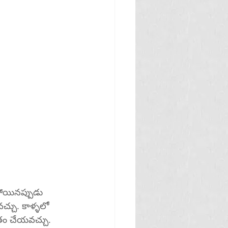
పోయినప్పుడు 
చ్చు. కాళ్ళలో 
ితం చేయవచ్చు.