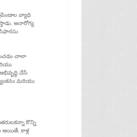
పిండాల వ్యాధి 
స్తాడు. అనారోగ్య 
 సిఫారసు 
వహించడం చాలా 
రియు 
ివృద్ధి చేసే 
్యాంకనం మరియు 
తరులకన్నా కొన్ని 
అయితే, కాళ్ల 