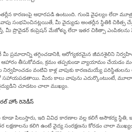
ంతర్లీన కారణంపై ఆధారపడి ఉంటుంది. గుండె వైఫల్యం లేదా మూత్ర
ల వాపు సంభవించినట్లయితే, మీ వైద్యుడు అంతర్లీన స్థితికి చికిత్స చే
తే, మీ ప్రొవైడర్ కంప్రెషన్ మేజోళ్ళు లేదా ఇతర చికిత్సా ఎంపికలను
ందే మీ ప్రమాదాన్ని తగ్గించడానికి, ఆరోగ్యకరమైన జీవనశైలిని నిర్
న ఆహారం తీసుకోవడం, క్రమం తప్పకుండా వ్యాయామం చేయడం మ
ిర్వహించడం వంటివి కాళ్ల వాపుకు కారణమయ్యే పరిస్థితులను అభ
డంలో సహాయపడతాయి. మీరు కాలు వాపును ఎదుర్కొంటుంటే, మూల
 వైద్యుడిని చూడటం చాలా ముఖ్యం.
రల్ హోం రెనెడీస్
కూడా పిలుస్తారు, ఇది వివిధ కారణాల వల్ల కలిగే అసౌకర్య స్థితి, ఇ
తర లక్షణాలను కలిగి ఉంటే వైద్య సంరక్షణను కోరడం చాలా ముఖ్యం 