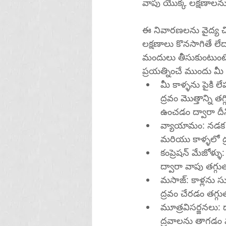
వాపు యొక్క లక్షణాలన
ఈ నివారణలను వైద్య 
లక్షణాలు కొనసాగితే లేద
మందులు తీసుకుంటుంటే 
ప్రయత్నించే ముందు మీ 
మీ కాళ్ళను పైకి ల
ద్రవం మొత్తాన్ని 
ఉంచడం ద్వారా దీన
వ్యాయామం: నడక 
మరియు కాళ్ళలో ద
కంప్రెషన్ మేజోళ్ళు
ద్వారా వాపు తగ్
మసాజ్: కాళ్లను స
ద్రవం చేరడం తగ్గు
మూత్రవిసర్జనలు: 
ద్రవాలను తాగడం 