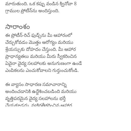
మారుతుంది. ఒక కప్పు వండిన క్వినోవా 8 
గ్రాముల ప్రోటీన్‌ను అందిస్తుంది.
సారాంశం
ఈ ప్రోటీన్-రిచ్ ఫుడ్స్‌ను మీ ఆహారంలో 
చేర్చుకోవడం మొత్తం ఆరోగ్యం మరియు 
శ్రేయస్సుకు దోహదం చేస్తుంది. మీ ఆహార 
ప్రాధాన్యతలు మరియు మీరు స్వీకరించిన 
ఏవైనా వైద్య సలహాలకు అనుగుణంగా ఉండే 
ఎంపికలను ఎంచుకోవాలని గుర్తుంచుకోండి.
ఈ వ్యాసం సాధారణ సమాచారాన్ని 
అందించడానికి ఉద్దేశించబడింది మరియు 
వృత్తిపరమైన వైద్య సలహాలను భర్తీ 
చేయకూడదు. వ్యక్తిగతీకరించిన ఆహార 
సిఫార్సుల కోసం ఎల్లప్పుడూ వైద్యుడిని 
సంప్రదించండి.