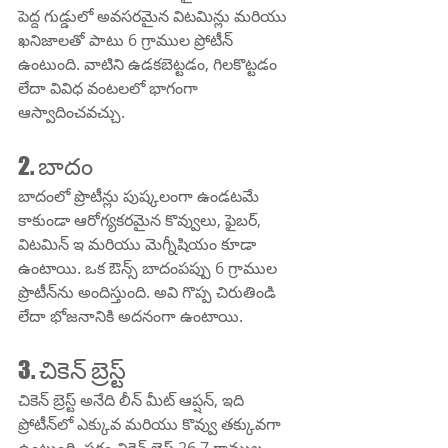
పెద్ద గుడ్డులో అవసరమైన విటమిన్లు మరియు 
ఖనిజాలతో పాటు 6 గ్రాముల ప్రోటీన్ 
ఉంటుంది. వాటిని ఉడకబెట్టడం, గిలకొట్టడం 
లేదా వివిధ వంటలలో భాగంగా 
ఆస్వాదించవచ్చు.
2. బాదం
బాదంలో ప్రొటీన్లు పుష్కలంగా ఉండటమే 
కాకుండా ఆరోగ్యకరమైన కొవ్వులు, ఫైబర్, 
విటమిన్ ఇ మరియు మెగ్నీషియం కూడా 
ఉంటాయి. ఒక ఔన్స్ బాదంపప్పు 6 గ్రాముల 
ప్రొటీన్‌ను అందిస్తుంది. అవి గొప్ప చిరుతిండి 
లేదా భోజనానికి అదనంగా ఉంటాయి.
3. చికెన్ బ్రెస్ట్
చికెన్ బ్రెస్ట్ అనేది లీన్ మీట్ ఆప్షన్, ఇది 
ప్రోటీన్‌లో ఎక్కువ మరియు కొవ్వు తక్కువగా 