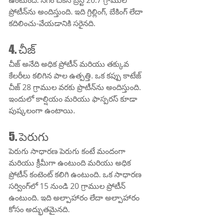
ఉంటుంది. సగం చికెన్ బ్రెస్ట్ 26.7 గ్రాముల 
ప్రోటీన్‌ను అందిస్తుంది. ఇది గ్రిల్లింగ్, బేకింగ్ లేదా 
కదిలించు-వేయడానికి సరైనది.
4. చీజ్
చీజ్ అనేది అధిక ప్రోటీన్ మరియు తక్కువ 
కేలరీలు కలిగిన పాల ఉత్పత్తి. ఒక కప్పు కాటేజ్ 
చీజ్ 28 గ్రాముల వరకు ప్రొటీన్‌ను అందిస్తుంది. 
ఇందులో కాల్షియం మరియు ఫాస్పరస్ కూడా 
పుష్కలంగా ఉంటాయి.
5. పెరుగు
పెరుగు సాధారణ పెరుగు కంటే మందంగా 
మరియు క్రీమీగా ఉంటుంది మరియు అధిక 
ప్రోటీన్ కంటెంట్ కలిగి ఉంటుంది. ఒక సాధారణ 
సర్వింగ్‌లో 15 నుండి 20 గ్రాముల ప్రోటీన్ 
ఉంటుంది. ఇది అల్పాహారం లేదా అల్పాహారం 
కోసం అద్భుతమైనది.