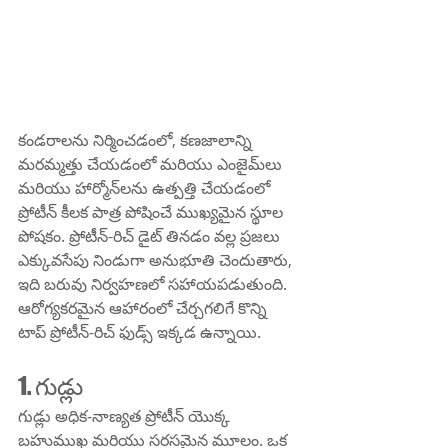
కండరాలను నిర్మించడంలో, కణజాలాన్ని 
మరమ్మత్తు చేయడంలో మరియు ఎంజైమ్‌లు 
మరియు హార్మోన్‌లను ఉత్పత్తి చేయడంలో 
ప్రోటీన్ కీలక పాత్ర పోషించే ముఖ్యమైన స్థూల 
పోషకం. ప్రోటీన్-రిచ్ డైట్ తినడం వల్ల ప్రజలు 
ఎక్కువసేపు నిండుగా అనుభూతి చెందుతారు, 
ఇది బరువు నిర్వహణలో సహాయపడుతుంది. 
ఆరోగ్యకరమైన ఆహారంలో చేర్చగలిగే కొన్ని 
టాప్ ప్రోటీన్-రిచ్ ఫుడ్స్ ఇక్కడ ఉన్నాయి.
1. గుడ్లు
గుడ్లు అధిక-నాణ్యత ప్రోటీన్ యొక్క 
బహుముఖ మరియు సరసమైన మూలం. ఒక 