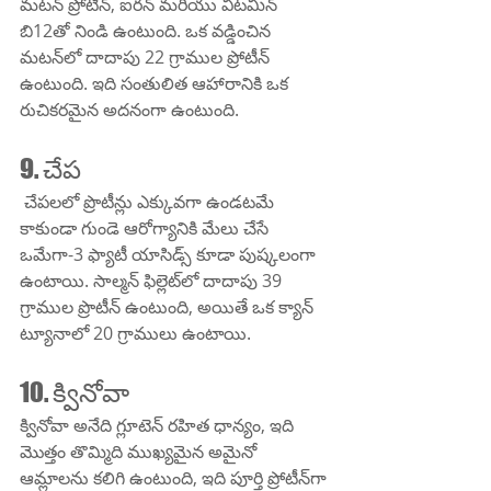
మటన్ ప్రోటీన్, ఐరన్ మరియు విటమిన్ 
బి12తో నిండి ఉంటుంది. ఒక వడ్డించిన 
మటన్‌లో దాదాపు 22 గ్రాముల ప్రోటీన్ 
ఉంటుంది. ఇది సంతులిత ఆహారానికి ఒక 
రుచికరమైన అదనంగా ఉంటుంది.
9. చేప 
 చేపలలో ప్రొటీన్లు ఎక్కువగా ఉండటమే 
కాకుండా గుండె ఆరోగ్యానికి మేలు చేసే 
ఒమేగా-3 ఫ్యాటీ యాసిడ్స్ కూడా పుష్కలంగా 
ఉంటాయి. సాల్మన్ ఫిల్లెట్‌లో దాదాపు 39 
గ్రాముల ప్రొటీన్ ఉంటుంది, అయితే ఒక క్యాన్ 
ట్యూనాలో 20 గ్రాములు ఉంటాయి.
10. క్వినోవా
క్వినోవా అనేది గ్లూటెన్ రహిత ధాన్యం, ఇది 
మొత్తం తొమ్మిది ముఖ్యమైన అమైనో 
ఆమ్లాలను కలిగి ఉంటుంది, ఇది పూర్తి ప్రోటీన్‌గా 