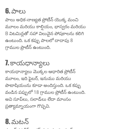
6. పాలు
పాలు అధిక-నాణ్యత ప్రోటీన్ యొక్క మంచి 
మూలం మరియు కాల్షియం, భాస్వరం మరియు 
B విటమిన్లతో సహా విలువైన పోషకాలను కలిగి 
ఉంటుంది. ఒక కప్పు పాలలో దాదాపు 8 
గ్రాముల ప్రొటీన్ ఉంటుంది.
7. కాయధాన్యాలు
కాయధాన్యాలు మొక్కల ఆధారిత ప్రోటీన్ 
మూలం, ఇది ఫైబర్, ఇనుము మరియు 
పొటాషియంను కూడా అందిస్తుంది. ఒక కప్పు 
వండిన పప్పులో 18 గ్రాముల ప్రోటీన్ ఉంటుంది. 
అవి సూప్‌లు, సలాడ్‌లు లేదా మాంసం 
ప్రత్యామ్నాయంగా గొప్పవి.
8. మటన్