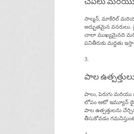
చేపలు మరియు
సాల్మన్, మాకేరెల్ మరి
అద్భుతమైన వనరులు. థైర
చాలా ముఖ్యమైనది మర
పనితీరుకు మద్దతు ఇస్త
3.
పాల ఉత్పత్తుల
పాలు, పెరుగు మరియు జ
లోపం ఆటో ఇమ్యూన్ థ
పాల ఉత్పత్తులను చేర్
తీసుకోవడం గమనిస్తుంటే