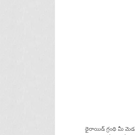
థైరాయిడ్ గ్రంథి మీ మె