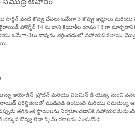
 సముద్ర ఆహారం
యు సార్డిన్ వంటి కొవ్వు చేపలు ఒమేగా-3 కొవ్వు ఆమ్లాలు మరియు
ాయిడ్ హార్మోన్ T4 ను దాని క్రియాశీల రూపం T3 గా మార్చడానిక
ియు ఒమేగా-3లు వాపును తగ్గించడంలో సహాయపడతాయి, మొత్త
ాయి.
ు
ున్ను అయోడిన్, ప్రోటీన్ మరియు విటమిన్ డి యొక్క మంచి వనరు
ైరాయిడ్ పరిస్థితులతో ముడిపడి ఉంటుంది మరియు సమతుల్య ఆ
చినప్పుడు తగినంత స్థాయిలను నిర్వహించడానికి సహాయపడుతుంది.
 తక్కువ కొవ్వు లేదా స్కిమ్ రకాలను ఎంచుకోండి.