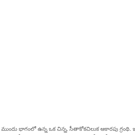
డ ముందు భాగంలో ఉన్న ఒక చిన్న, సీతాకోకచిలుక ఆకారపు గ్రంథి. ఇ