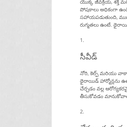
యొక్క జీవక్రియ, శక్తి మ
పోషకాలు అధికంగా ఉండ
సహాయపడుతుంది, ముఖ్య
1.
సీవీడ్
నోరి, కెల్ప్ మరియు 
థైరాయిడ్ హార్మోన్లను 
చేర్చడం వల్ల ఆరోగ్య
2.