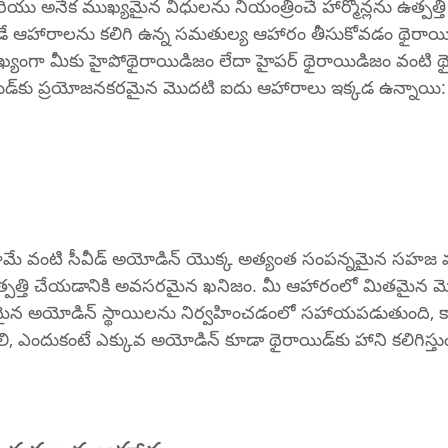
రియు అనేక ముఖ్యమైన విధులను నియంత్రించే హార్మోన్లను ఉత్పత్తి చేస
ే ఆహారాలను కలిగి ఉన్న సమతుల్య ఆహారం తీసుకోవడం థైరాయిడ్
ంగా మీకు హైపోథైరాయిడిజం లేదా హైపర్ థైరాయిడిజం వంటి థ
రుగ్మతలు ఉంటే. థైరాయిడ్‌కు ప్రయోజనకరమైన మొదటి ఐదు ఆహారాలు ఇక్కడ ఉన్నాయి:
వాకామే వంటి సీవీడ్ అయోడిన్ యొక్క అత్యంత సంపన్నమైన సహజ 
ఉత్పత్తి చేయడానికి అవసరమైన ఖనిజం. మీ ఆహారంలో మితమైన మొత్తం
కరమైన అయోడిన్ స్థాయిలను నిర్వహించడంలో సహాయపడుతుంది, కా
తీసుకోవడం మానుకోవాలి, ఎందుకంటే ఎక్కువ అయోడిన్ కూడా థైరాయిడ్‌కు హాని