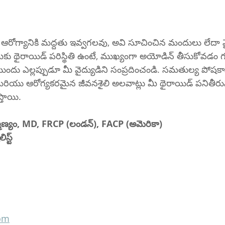
రోగ్యానికి మద్దతు ఇవ్వగలవు, అవి సూచించిన మందులు లేదా వ
ీకు థైరాయిడ్ పరిస్థితి ఉంటే, ముఖ్యంగా అయోడిన్ తీసుకోవడం గు
ందు ఎల్లప్పుడూ మీ వైద్యుడిని సంప్రదించండి. సమతుల్య పోషకా
 మరియు ఆరోగ్యకరమైన జీవనశైలి అలవాట్లు మీ థైరాయిడ్ పనితీర
్తాయి.
హ్మణ్యం, MD, FRCP (లండన్), FACP (అమెరికా)
స్ట్
com