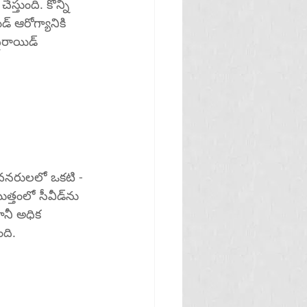
్తుంది. కొన్ని 
 ఆరోగ్యానికి 
ైరాయిడ్ 
వనరులలో ఒకటి - 
లో సీవీడ్‌ను 
నీ అధిక 
 కలిగిస్తుంది.