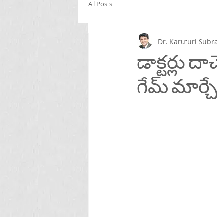
All Posts
Dr. Karuturi Su
డాక్టర్లు ద
గేమ్ మార్చే