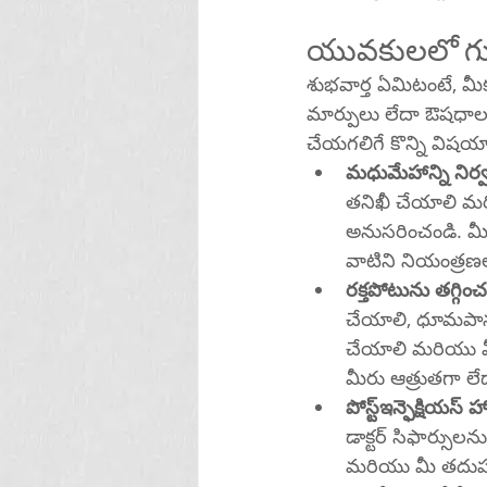
యువకులలో గుం
శుభవార్త ఏమిటంటే, మీ
మార్పులు లేదా ఔషధాలత
చేయగలిగే కొన్ని విషయ
మధుమేహాన్ని నిర
తనిఖీ చేయాలి మ
అనుసరించండి. మీర
వాటిని నియంత్రణ
రక్తపోటును తగ్గిం
చేయాలి, ధూమపాన
చేయాలి మరియు మీ
మీరు ఆత్రుతగా ల
పోస్ట్ఇన్ఫెక్షియస్ హా
డాక్టర్ సిఫార్స
మరియు మీ తదుపర