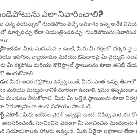
డెపోటును ఎలా నివారించాలి?
కు చిన్న వయస్సులో గుండెపోటు వచ్చే అవకాశం ఉన్న అనేక విష
ో మార్చవచ్చు లేదా నియంత్రించవచ్చు. గుండెపోటును నివారించడ
ాలు:
్వహించడం
: మీకు మధుమేహం ఉంటే, మీరు మీ రక్తంలో చక్కెర స్
రియు ఆహారం, వ్యాయామం మరియు ఔషధాలపై మీ వైద్యుని సలహ
ు మీ రక్తపోటు మరియు కొలెస్ట్రాల్ స్థాయిలను కూడా తనిఖీ చ
లో ఉంచుకోవాలి.
చడం
: మీకు అధిక రక్తపోటు ఉన్నట్లయితే, మీరు ఎంత ఉప్పు తినాల
ం మరియు మద్యపానానికి దూరంగా ఉండాలి, క్రమం తప్పకుండా
 మందులు తీసుకోవాలి. మీరు మీ ఒత్తిడి స్థాయిలను కూడా నిర
ేదా నిరుత్సాహంగా ఉంటే సహాయం పొందండి.
ర్ట్ ఎటాక్
 : మీకు ఇటీవల వైరల్ ఇన్ఫెక్షన్ ఉంటే, చికిత్స మరియు క
ులను అనుసరించండి. సూచించిన విధంగా మీ సూచించిన మందులను తీ
ి నియామకాలకు హాజరు అవ్వండి. మీకు ఏవైనా లక్షణాలు లేదా