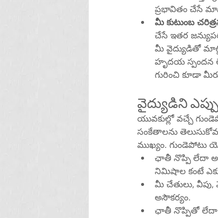
ప్రభావితం చేసే 
మీ కుటుంబ చరిత్
చేసే ఇతర జన్యుపర
మీ వైద్యుడితో మా
హృదయ స్పందన లే
గురించి కూడా మీరు 
వైద్యుడిని ఎప్
యువకుల్లో వచ్చే గుండె
సంకేతాలను తెలుసుకో
ముఖ్యం. గుండెపోటు యొ
ఛాతీ నొప్పి లేదా 
నిమిషాల కంటే ఎక్క
మీ చేతులు, వీపు,
అసౌకర్యం.
ఛాతీ నొప్పితో లే