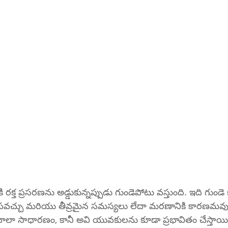
ి రక్త ప్రసరణను అడ్డుకున్నప్పుడు గుండెపోటు వస్తుంది. ఇది గుండ
ంపవచ్చు మరియు తీవ్రమైన సమస్యలు లేదా మరణానికి కారణమవు
ాలా సాధారణం, కానీ అవి యువకులను కూడా ప్రభావితం చేస్తాయి. వ