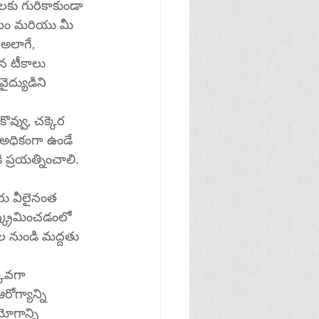
డటం మరియు మీ 
అలాగే, 
న టీకాలు 
ద్యుడిని 
వ్వు, చక్కెర 
అధికంగా ఉండే 
ప్రయత్నించాలి. 
రు వీలైనంత 
ష్క్రమించడంలో 
ోగ్యాన్ని 
ోగాన్ని 