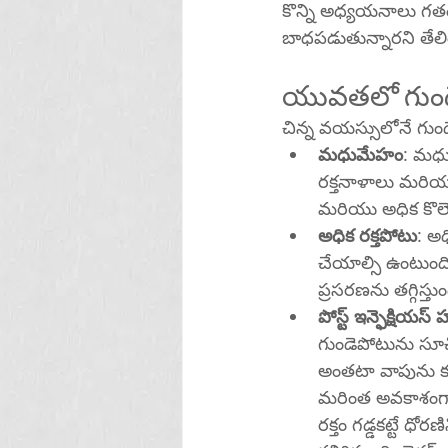
కొన్ని అధ్యయనాలు గత
బాధపడుతున్నారని తేలి
యువతలో గుండె
చిన్న వయస్సులోనే గుండ
మధుమేహం
: మధు
రక్తనాళాలు మరియు 
మరియు అధిక కొలె
అధిక రక్తపోటు
: అ
చేయాల్సి ఉంటుంది.
ప్రసరణను తగ్గిస్త
పోస్ట్ ఇన్ఫెక్షియస్ హ
గుండెపోటును సూచిస
అంతటా వాపును కలి
మరింత అవకాశంగా చేస
రక్తం గడ్డకట్టే ధ