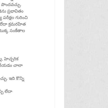
 పొందవచ్చు.
ెను ప్రభావితం 
రీక్షల గురించి 
 లేదా క్రమరహిత 
ొక్క సంకేతాల 
, హెచ్చరిక 
 చేయడం చాలా 
చు. ఇది కొన్ని 
ి లేదా 