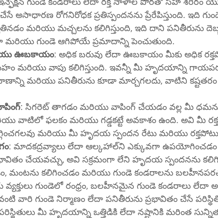
స్ ఇన్ఫెక్షన్ గుండె కండరాలు లేదా రక్త నాళాల పొరతో సహా శరీరం య
ేసే అసాధారణ రోగనిరోధక ప్రతిస్పందనను ప్రేరేపిస్తుంది. ఇది గు
తినడం మరియు మచ్చలను కలిగిస్తుంది, ఇది దాని పనితీరును దెబ్బ
 మరియు గుండె ఆగిపోయే ప్రమాదాన్ని పెంచుతుంది.
రియు ఊబకాయం
: అధిక బరువు లేదా ఊబకాయం మీకు అధిక రక్తప
ుమేహం మరియు వాపు కలిగిస్తుంది. ఇవన్నీ మీ హృదయాన్ని గాయపరు
ాణాన్ని మరియు పనితీరును కూడా మార్చగలదు, వాటిని కష్టతర
ాపింగ్
: సిగరెట్ తాగడం మరియు వాపింగ్ చేయడం వల్ల మీ ధమన
ియు వాటిలో ఫలకం మరియు గడ్డకట్టే అవకాశం ఉంది. అవి మీ రక్తం
 తగ్గించగలవు మరియు మీ హృదయ స్పందన రేటు మరియు రక్తపోట
ోగం
: మాదకద్రవ్యాలు లేదా ఆల్కహాల్‌ని ఎక్కువగా ఉపయోగించడం వల్ల మీ గుండెను 
 ప్రభావితం చేయవచ్చు, అవి సక్రమంగా లేని హృదయ స్పందనను కలి
చడం, మంటను కలిగించడం మరియు గుండె కండరాలను బలహీనపరచ
రు వ్యక్తులు గుండెలో రంధ్రం, బలహీనమైన గుండె కండరాలు లేదా
 వారి గుండె నిర్మాణం లేదా పనితీరును ప్రభావితం చేసే పరిస్థిత
రిస్థితులు మీ హృదయాన్ని ఒత్తిడికి లేదా నష్టానికి మరింత సున్నిత