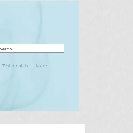
Testimonials
More