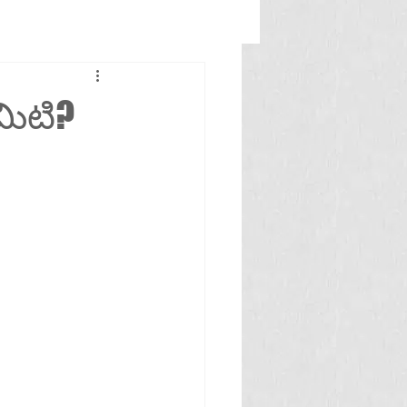
మిటి?