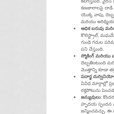
కలిగిస్తుంది. వైర
కణజాలాలపై దాడి చ
యొక్క వాపు, దెబ్బ
మరియు అరిథ్మియా
అధిక బరువు మ
కొలెస్ట్రాల్, మధ
గుండె గదుల పరిమ
పని చేస్తుంది.
స్మోకింగ్ మరియు వ
దెబ్బతింటుంది మర
మొత్తాన్ని కూడా
పదార్థ దుర్వినియ
వివిధ మార్గాల్లో
రక్తపోటును పెం
జన్యువులు
: కొంద
హృదయ స్పందన వంటి
జన్మించవచ్చు. ఈ ప