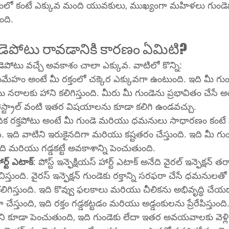
ంలో కంటే ఎక్కువ మంది యువకులు, ముఖ్యంగా మహిళలు గుండె
ంది.
పోటు రావడానికి కారణం ఏమిటి?
ెపోటు వచ్చే అవకాశం చాలా ఎక్కువ. వాటిలో కొన్ని:
మేహం అంటే మీ రక్తంలో చక్కెర ఎక్కువగా ఉంటుంది. ఇది మీ గుండెక
నరాలకు హాని కలిగిస్తుంది. మీరు మీ గుండెను ప్రభావితం చేసే అధ
స్ట్రాల్ వంటి ఇతర విషయాలను కూడా కలిగి ఉండవచ్చు.
ధిక రక్తపోటు అంటే మీ గుండె మరియు ధమనులు సాధారణం కంటే 
 ఇది వాటిని ఇరుకైనదిగా మరియు కష్టతరం చేస్తుంది. ఇది మీ గుండె
ుంది మరియు గడ్డకట్టే అవకాశాన్ని పెంచుతుంది.
ార్ట్ ఎటాక్
: పోస్ట్ ఇన్ఫెక్షియస్ హార్ట్ ఎటాక్ అనేది వైరల్ ఇన్ఫెక్షన్ తర
్తుంది. వైరస్ ఇన్ఫెక్షన్ గుండెకు రక్తాన్ని సరఫరా చేసే ధమనులత
గిస్తుంది. ఇది కొవ్వు ఫలకాలు మరియు చీలికను అభివృద్ధి చే
్తుంది, ఇది రక్తం గడ్డకట్టడం మరియు అడ్డంకులను ప్రేరేపిస్తుంది. వ
ోరణిని కూడా పెంచుతుంది, ఇది గుండెకు లేదా ఇతర అవయవాలకు వెళ్లి న