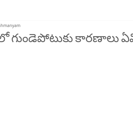
brahmanyam
 గుండెపోటుకు కారణాలు ఏ