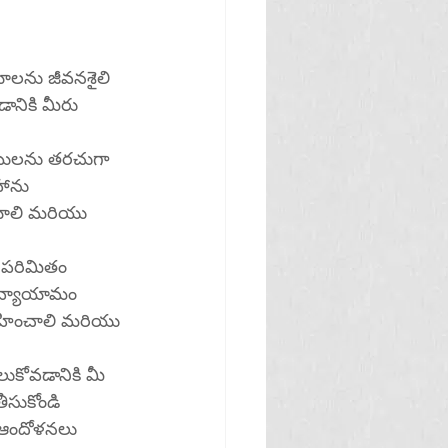
యాలను జీవనశైలి 
ానికి మీరు 
థాయిలను తరచుగా 
ాను 
ేయాలి మరియు 
ో పరిమితం 
 వ్యాయామం 
్వహించాలి మరియు 
ోలుకోవడానికి మీ 
సుకోండి 
 ఆందోళనలు 