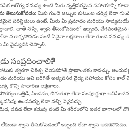
మానసిక ఆరోగ్య సమస్య ఉంటే మీరు వృత్తిపరమైన సహాయాన్ని కూడా
రను తెలుసుకోవడం
: మీకు గుండె జబ్బుల కుటుంబ చరిత్ర లేదా గుండ
మైన పరిస్థితులు ఉంటే, మీరు మీ ప్రమాదం మరియు సాధ్యమయ్యే ప
ట్లాడాలి. ఛాతీ నొప్పి, శ్వాస తీసుకోవడంలో ఇబ్బంది, వేగవంతమైన
దా మూర్ఛపోవడం వంటి ఏవైనా లక్షణాలు లేదా గుండె సమస్య య
మీ వైద్యుడికి చెప్పాలి.
పుడు సంప్రదించాలి?
పోటుకు త్వరగా చికిత్స చేయకపోతే ప్రాణాంతకం కావచ్చు. అందువల్ల
వడం మరియు అవి జరిగితే అత్యవసర వైద్య సహాయం కోసం కాల్
క్క కొన్ని సాధారణ లక్షణాలు:
అసౌకర్యం ఒత్తిడి, పిండడం, బిగుతుగా లేదా సంపూర్ణంగా అనిపించవచ్
ువసేపు ఉండవచ్చు లేదా వచ్చి వెళ్లవచ్చు.
 మెడ, దవడ లేదా కడుపు వంటి మీ శరీరంలోని ఇతర భాగాలలో నొప్ప
దా లేకుండా శ్వాస తీసుకోవడంలో ఇబ్బంది లేదా శ్వాస ఆడకపోవడం.