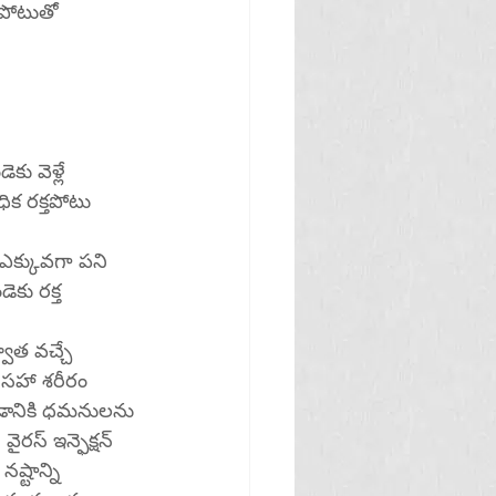
పోటుతో 
ు వెళ్లే 
ిక రక్తపోటు 
ఎక్కువగా పని 
కు రక్త 
్వాత వచ్చే 
ో సహా శరీరం 
యడానికి ధమనులను 
ైరస్ ఇన్ఫెక్షన్ 
ష్టాన్ని 