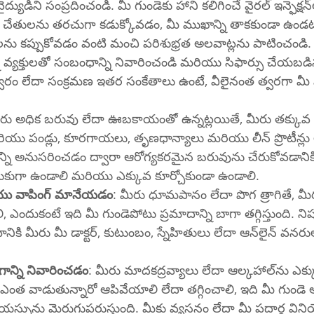
డిని సంప్రదించండి. మీ గుండెకు హాని కలిగించే వైరల్ ఇన్ఫెక్షన్‌లకు గురికాకుండా 
 మీ చేతులను తరచుగా కడుక్కోవడం, మీ ముఖాన్ని తాకకుండా ఉం
ులను కప్పుకోవడం వంటి మంచి పరిశుభ్రత అలవాట్లను పాటించండి. 
 వ్యక్తులతో సంబంధాన్ని నివారించండి మరియు సిఫార్సు చేయబడి
జ్వరం లేదా సంక్రమణ ఇతర సంకేతాలు ఉంటే, వీలైనంత త్వరగా మీ వై
ీరు అధిక బరువు లేదా ఊబకాయంతో ఉన్నట్లయితే, మీరు తక్కువ కొ
యు పండ్లు, కూరగాయలు, తృణధాన్యాలు మరియు లీన్ ప్రొటీన్లు 
ని అనుసరించడం ద్వారా ఆరోగ్యకరమైన బరువును చేరుకోవడానికి 
కుగా ఉండాలి మరియు ఎక్కువ కూర్చోకుండా ఉండాలి.
ు వాపింగ్ మానేయడం
: మీరు ధూమపానం లేదా పొగ త్రాగితే, మీ
ఎందుకంటే ఇది మీ గుండెపోటు ప్రమాదాన్ని బాగా తగ్గిస్తుంది. ని
 మీ డాక్టర్, కుటుంబం, స్నేహితులు లేదా ఆన్‌లైన్ వనరుల నుండి మద్దతు 
గాన్ని నివారించడం
: మీరు మాదకద్రవ్యాలు లేదా ఆల్కహాల్‌ను ఎక్కువగా 
ఎంత వాడుతున్నారో ఆపివేయాలి లేదా తగ్గించాలి, ఇది మీ గుండె ఆర
ేయస్సును మెరుగుపరుస్తుంది. మీకు వ్యసనం లేదా మీ పదార్థ వినియ