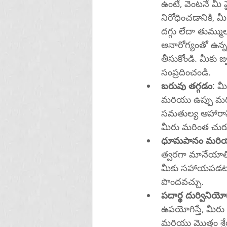
ఉంటే, వెంటనే మీ వైద్యు
నిరోధించడానికి,
దగ్గు లేదా తుమ్మ
అనారోగ్యంతో ఉన్న
తీసుకోండి. మీకు 
సంప్రదించండి.
బరువు తగ్గడం
: మ
మరియు ఉప్పు మరి
సమతుల్య ఆహారాన్
మీరు మరింత చురు
ధూమపానం మరియ
త్వరగా మానేయాలి, 
మీకు సహాయపడటానికి మీరు
పొందవచ్చు.
పదార్థ దుర్వినియో
ఉపయోగిస్తే, మీరు 
మరియు మొత్తం శ్ర