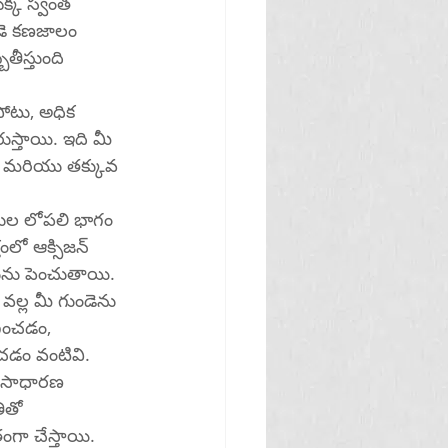
ొక్క స్వంత 
ండె కణజాలం 
తీస్తుంది 
ోటు, అధిక 
స్తాయి. ఇది మీ 
ం మరియు తక్కువ 
ుల లోపలి భాగం 
లో ఆక్సిజన్ 
ును పెంచుతాయి.
గించడం, 
డం వంటివి.
 అసాధారణ 
ితో 
ంగా చేస్తాయి.