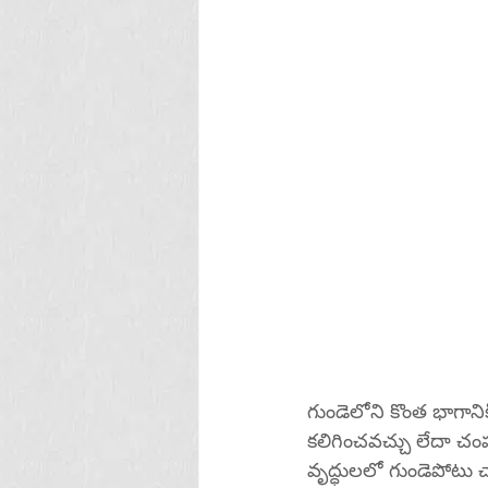
గుండెలోని కొంత భాగానిక
కలిగించవచ్చు లేదా చ
వృద్ధులలో గుండెపోటు చ