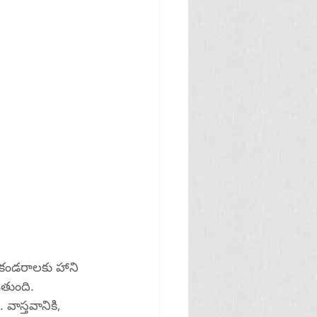
ె కండరాలకు హాని 
తుంది. 
ాస్తవానికి, 