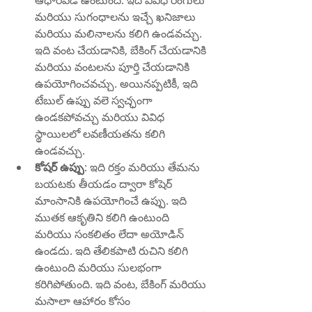
ఆధారపడి ఉంటుంది. ఇది వివిధ రంగులు 
మరియు సుగంధాలను ఇచ్చే ఖనిజాలు 
మరియు మలినాలను కలిగి ఉండవచ్చు. 
ఇది వంట చేయడానికి, బేకింగ్ చేయడానికి 
మరియు వంటలను పూర్తి చేయడానికి 
ఉపయోగించవచ్చు. అయినప్పటికీ, ఇది 
టేబుల్ ఉప్పు వలె స్వచ్ఛంగా 
ఉండకపోవచ్చు మరియు వివిధ 
స్థాయిలలో లవణీయతను కలిగి 
ఉండవచ్చు.
కోషర్ ఉప్పు
: ఇది రక్తం మరియు తేమను 
బయటకు తీయడం ద్వారా కోషెర్ 
మాంసానికి ఉపయోగించే ఉప్పు. ఇది 
ముతక ఆకృతిని కలిగి ఉంటుంది 
మరియు సంకలితం లేదా అయోడిన్ 
ఉండదు. ఇది తేలికపాటి రుచిని కలిగి 
ఉంటుంది మరియు సులభంగా 
కరిగిపోతుంది. ఇది వంట, బేకింగ్ మరియు 
మసాలా ఆహారం కోసం 