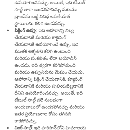
ఉపయోగించవచ్చు. అయితే, ఇది టేబుల్ 
సాల్ట్ లాగా ఉండకపోవచ్చు మరియు 
బ్రాండ్‌ను బట్టి వివిధ లవణీయత 
స్థాయిలను కలిగి ఉండవచ్చు.
పిక్లింగ్ ఉప్పు
: ఇది ఆహారాన్ని నిల్వ 
చేయడానికి మరియు క్యానింగ్ 
చేయడానికి ఉపయోగించే ఉప్పు. ఇది 
ముతక ఆకృతిని కలిగి ఉంటుంది 
మరియు సంకలితం లేదా అయోడిన్ 
ఉండదు. ఇది త్వరగా కరిగిపోతుంది 
మరియు ఉప్పునీరును మేఘం చేయదు. 
ఆహారాన్ని పిక్లింగ్ చేయడానికి, క్యూరింగ్ 
చేయడానికి మరియు పులియబెట్టడానికి 
దీనిని ఉపయోగించవచ్చు. అయితే, ఇది 
టేబుల్ సాల్ట్ వలె సులభంగా 
అందుబాటులో ఉండకపోవచ్చు మరియు 
ఇతర ప్రయోజనాల కోసం తగినది 
కాకపోవచ్చు.
పింక్ సాల్ట్
: ఇది పాకిస్తాన్‌లోని హిమాలయ 