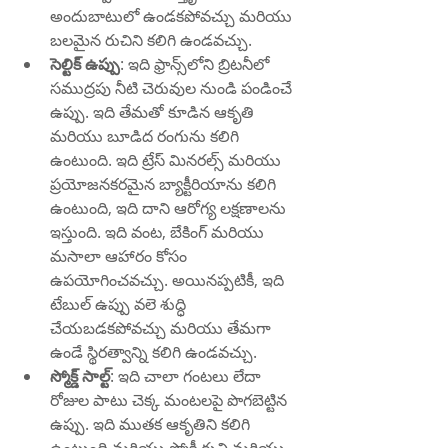
అందుబాటులో ఉండకపోవచ్చు మరియు 
బలమైన రుచిని కలిగి ఉండవచ్చు.
సెల్టిక్ ఉప్పు
: ఇది ఫ్రాన్స్‌లోని బ్రిటనీలో 
సముద్రపు నీటి చెరువుల నుండి పండించే 
ఉప్పు. ఇది తేమతో కూడిన ఆకృతి 
మరియు బూడిద రంగును కలిగి 
ఉంటుంది. ఇది ట్రేస్ మినరల్స్ మరియు 
ప్రయోజనకరమైన బ్యాక్టీరియాను కలిగి 
ఉంటుంది, ఇది దాని ఆరోగ్య లక్షణాలను 
ఇస్తుంది. ఇది వంట, బేకింగ్ మరియు 
మసాలా ఆహారం కోసం 
ఉపయోగించవచ్చు. అయినప్పటికీ, ఇది 
టేబుల్ ఉప్పు వలె శుద్ధి 
చేయబడకపోవచ్చు మరియు తేమగా 
ఉండే స్థిరత్వాన్ని కలిగి ఉండవచ్చు.
స్మోక్డ్ సాల్ట్
: ఇది చాలా గంటలు లేదా 
రోజుల పాటు చెక్క మంటలపై పొగబెట్టిన 
ఉప్పు. ఇది ముతక ఆకృతిని కలిగి 