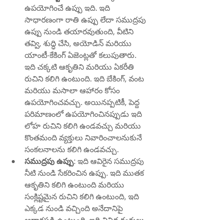
ఉపయోగించే ఉప్పు ఇది. ఇది 
సాధారణంగా రాతి ఉప్పు లేదా సముద్రపు 
ఉప్పు నుండి తయారవుతుంది, వీటిని 
తవ్వి, శుద్ధి చేసి, అయోడిన్ మరియు 
యాంటీ-కేకింగ్ ఏజెంట్లతో కలుపుతారు. 
ఇది చక్కటి ఆకృతిని మరియు ఏకరీతి 
రుచిని కలిగి ఉంటుంది. ఇది బేకింగ్, వంట 
మరియు మసాలా ఆహారం కోసం 
ఉపయోగించవచ్చు. అయినప్పటికీ, పెద్ద 
పరిమాణంలో ఉపయోగించినప్పుడు ఇది 
లోహ రుచిని కలిగి ఉండవచ్చు మరియు 
కొంతమంది వ్యక్తులు నివారించాలనుకునే 
సంకలనాలను కలిగి ఉండవచ్చు.
సముద్రపు ఉప్పు
: ఇది ఆవిరైన సముద్రపు 
నీటి నుండి సేకరించిన ఉప్పు. ఇది ముతక 
ఆకృతిని కలిగి ఉంటుంది మరియు 
సంక్లిష్టమైన రుచిని కలిగి ఉంటుంది, ఇది 
ఎక్కడ నుండి వచ్చింది అనేదానిపై 