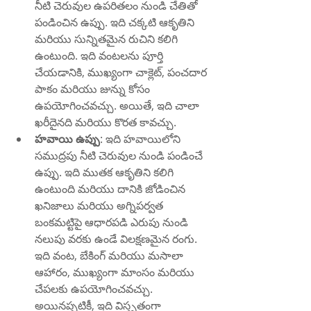
నీటి చెరువుల ఉపరితలం నుండి చేతితో 
పండించిన ఉప్పు. ఇది చక్కటి ఆకృతిని 
మరియు సున్నితమైన రుచిని కలిగి 
ఉంటుంది. ఇది వంటలను పూర్తి 
చేయడానికి, ముఖ్యంగా చాక్లెట్, పంచదార 
పాకం మరియు జున్ను కోసం 
ఉపయోగించవచ్చు. అయితే, ఇది చాలా 
ఖరీదైనది మరియు కొరత కావచ్చు.
హవాయి ఉప్పు
: ఇది హవాయిలోని 
సముద్రపు నీటి చెరువుల నుండి పండించే 
ఉప్పు. ఇది ముతక ఆకృతిని కలిగి 
ఉంటుంది మరియు దానికి జోడించిన 
ఖనిజాలు మరియు అగ్నిపర్వత 
బంకమట్టిపై ఆధారపడి ఎరుపు నుండి 
నలుపు వరకు ఉండే విలక్షణమైన రంగు. 
ఇది వంట, బేకింగ్ మరియు మసాలా 
ఆహారం, ముఖ్యంగా మాంసం మరియు 
చేపలకు ఉపయోగించవచ్చు. 
అయినప్పటికీ, ఇది విస్తృతంగా 