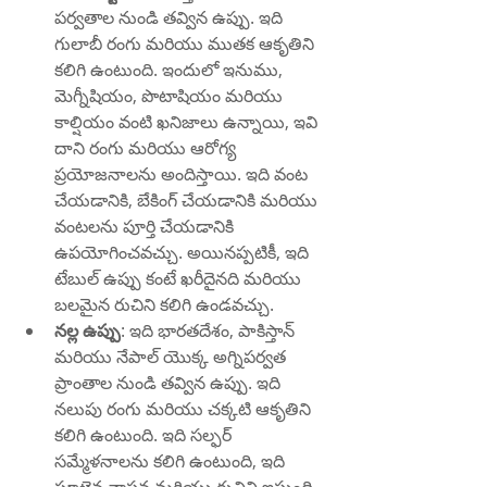
పర్వతాల నుండి తవ్విన ఉప్పు. ఇది 
గులాబీ రంగు మరియు ముతక ఆకృతిని 
కలిగి ఉంటుంది. ఇందులో ఇనుము, 
మెగ్నీషియం, పొటాషియం మరియు 
కాల్షియం వంటి ఖనిజాలు ఉన్నాయి, ఇవి 
దాని రంగు మరియు ఆరోగ్య 
ప్రయోజనాలను అందిస్తాయి. ఇది వంట 
చేయడానికి, బేకింగ్ చేయడానికి మరియు 
వంటలను పూర్తి చేయడానికి 
ఉపయోగించవచ్చు. అయినప్పటికీ, ఇది 
టేబుల్ ఉప్పు కంటే ఖరీదైనది మరియు 
బలమైన రుచిని కలిగి ఉండవచ్చు.
నల్ల ఉప్పు
: ఇది భారతదేశం, పాకిస్తాన్ 
మరియు నేపాల్ యొక్క అగ్నిపర్వత 
ప్రాంతాల నుండి తవ్విన ఉప్పు. ఇది 
నలుపు రంగు మరియు చక్కటి ఆకృతిని 
కలిగి ఉంటుంది. ఇది సల్ఫర్ 
సమ్మేళనాలను కలిగి ఉంటుంది, ఇది 