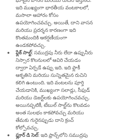
ఘాటైన వాసన మరియు రుచిని ఇస్తుంది. 
ఇది ముఖ్యంగా భారతీయ వంటకాలలో, 
మసాలా ఆహారం కోసం 
ఉపయోగించవచ్చు. అయితే, దాని వాసన 
మరియు ప్రదర్శన కారణంగా ఇది 
కొంతమందికి ఆకర్షణీయంగా 
ఉండకపోవచ్చు.
ఫ్లేక్ సాల్ట్
: సముద్రపు నీరు లేదా ఉప్పునీరు 
నిస్సార కొలనులలో ఆవిరి చేయడం 
ద్వారా ఏర్పడే ఉప్పు ఇది. ఇది ఫ్లాకీ 
ఆకృతిని మరియు సున్నితమైన రుచిని 
కలిగి ఉంటుంది. ఇది వంటలను పూర్తి 
చేయడానికి, ముఖ్యంగా సలాడ్లు, సీఫుడ్ 
మరియు డెజర్ట్‌లకు ఉపయోగించవచ్చు. 
అయినప్పటికీ, టేబుల్ సాల్ట్‌ను కొలవడం 
అంత సులభం కాకపోవచ్చు మరియు 
తేమకు గురైనప్పుడు దాని క్రంచ్ 
కోల్పోవచ్చు.
ఫ్లూర్ డి సెల్
: ఇది ఫ్రాన్స్‌లోని సముద్రపు 