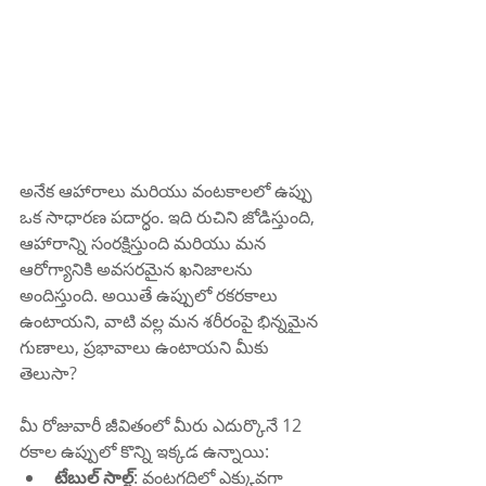
అనేక ఆహారాలు మరియు వంటకాలలో ఉప్పు 
ఒక సాధారణ పదార్ధం. ఇది రుచిని జోడిస్తుంది, 
ఆహారాన్ని సంరక్షిస్తుంది మరియు మన 
ఆరోగ్యానికి అవసరమైన ఖనిజాలను 
అందిస్తుంది. అయితే ఉప్పులో రకరకాలు 
ఉంటాయని, వాటి వల్ల మన శరీరంపై భిన్నమైన 
గుణాలు, ప్రభావాలు ఉంటాయని మీకు 
తెలుసా?
మీ రోజువారీ జీవితంలో మీరు ఎదుర్కొనే 12 
రకాల ఉప్పులో కొన్ని ఇక్కడ ఉన్నాయి:
టేబుల్ సాల్ట్
: వంటగదిలో ఎక్కువగా 