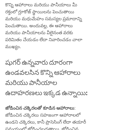
కొన్ని ఆహారాలు మరియు పానీయాలు మీ 
రక్తంలో గ్లూకోజ్ స్థాయిలను పెంచుతాయి 
మరియు మధుమేహం సమస్యల ప్రమాదాన్ని 
పెంచుతాయి. అందువల్ల, ఈ ఆహారాలు 
మరియు పానీయాలను వీలైనంత వరకు 
పరిమితం చేయడం లేదా నివారించడం చాలా 
ముఖ్యం.
షుగర్ ఉన్నవారు దూరంగా 
ఉండవలసిన కొన్ని ఆహారాలు 
మరియు పానీయాల 
ఉదాహరణలు ఇక్కడ ఉన్నాయి:
జోడించిన చక్కెరలతో కూడిన ఆహారాలు
: 
జోడించిన చక్కెరలు సహజంగా ఆహారాలలో 
ఉండని చక్కెరలు, కానీ ప్రాసెసింగ్ లేదా తయారీ 
సమయంలో జోడించబడతాయి. జోడించిన 