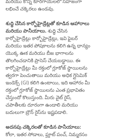
మరియు కొన్ని కూరగాయలలో సహజంగా 
లభించే చక్కెరలు ఉండవు.
శుద్ధి చేసిన కార్బోహైడ్రేట్లతో కూడిన ఆహారాలు 
మరియు పానీయాలు. 
శుద్ధి చేసిన 
కార్బోహైడ్రేట్లు కార్బోహైడ్రేట్లు, ఇవి ఫైబర్ 
మరియు ఇతర పోషకాలను కలిగి ఉన్న ధాన్యం 
యొక్క ఊక మరియు బీజ భాగాలను 
తొలగించడానికి ప్రాసెస్ చేయబడ్డాయి. ఈ 
కార్బోహైడ్రేట్లు మీ రక్తంలో గ్లూకోజ్ స్థాయిలను 
త్వరగా పెంచుతాయి మరియు అధిక గ్లైసెమిక్ 
ఇండెక్స్ (GI) కలిగి ఉంటాయి, ఇది ఆహారం మీ 
రక్తంలో గ్లూకోజ్ స్థాయిలను ఎంత ప్రభావితం 
చేస్తుందో కొలుస్తుంది. మీరు వైట్ రైస్, 
చపాతీలకు దూరంగా ఉండాలి మరియు 
బదులుగా బ్రౌన్ రైస్‌ను ఇష్టపడాలి.
అదనపు చక్కెరలతో కూడిన పానీయాలు:
కోలా, ఇతర సోడాలు, ఫ్రూట్ పంచ్, నిమ్మరసం 