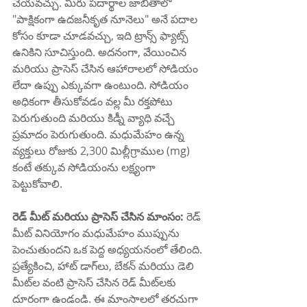
చేయవచ్చు. మీరు పదార్థాల జాబితాలో 
"పాక్షికంగా ఉదజనీకృత నూనెలు" అనే పదాల 
కోసం కూడా చూడవచ్చు, ఇది ట్రాన్స్ ఫ్యాట్స్ 
ఉనికిని సూచిస్తుంది. అదనంగా, వేయించిన 
మరియు ప్రాసెస్ చేసిన ఆహారాలలో సోడియం 
లేదా ఉప్పు ఎక్కువగా ఉంటుంది. సోడియం 
అధికంగా తీసుకోవడం వల్ల మీ రక్తపోటు 
పెరుగుతుంది మరియు కిడ్నీ వ్యాధి వచ్చే 
ప్రమాదం పెరుగుతుంది. మధుమేహం ఉన్న 
వ్యక్తులు రోజుకు 2,300 మిల్లీగ్రాముల (mg) 
కంటే తక్కువ సోడియంను లక్ష్యంగా 
పెట్టుకోవాలి.
రెడ్ మీట్ మరియు ప్రాసెస్ చేసిన మాంసం:
 రెడ్ 
మీట్ వినియోగం మధుమేహం ముప్పును 
పెంచుతుందని ఒక పెద్ద అధ్యయనంలో తేలింది. 
ప్రత్యేకించి, హాట్ డాగ్‌లు, బేకన్ మరియు డెలి 
మీట్‌ల వంటి ప్రాసెస్ చేసిన రెడ్ మీట్‌లకు 
దూరంగా ఉండండి. ఈ మాంసాలలో తరచుగా 