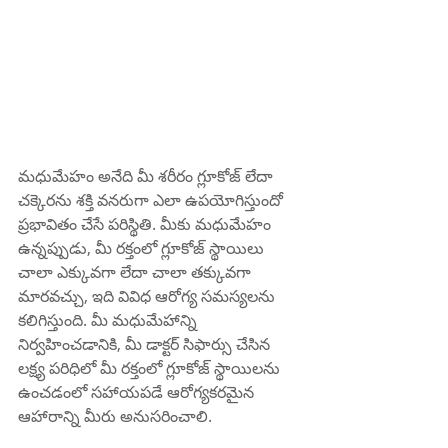
మధుమేహం అనేది మీ శరీరం గ్లూకోజ్ లేదా 
చక్కెరను శక్తి వనరుగా ఎలా ఉపయోగిస్తుందో 
ప్రభావితం చేసే పరిస్థితి. మీకు మధుమేహం 
ఉన్నప్పుడు, మీ రక్తంలో గ్లూకోజ్ స్థాయిలు 
చాలా ఎక్కువగా లేదా చాలా తక్కువగా 
మారవచ్చు, ఇది వివిధ ఆరోగ్య సమస్యలను 
కలిగిస్తుంది. మీ మధుమేహాన్ని 
నిర్వహించడానికి, మీ డాక్టర్ సిఫార్సు చేసిన 
లక్ష్య పరిధిలో మీ రక్తంలో గ్లూకోజ్ స్థాయిలను 
ఉంచడంలో సహాయపడే ఆరోగ్యకరమైన 
ఆహారాన్ని మీరు అనుసరించాలి.