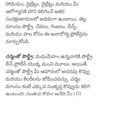
సోడియం, నైట్రేట్లు, నైట్రేట్లు మరియు మీ 
ఆరోగ్యానికి హాని కలిగించే ఇతర 
సంరక్షణకారులలో అధికంగా ఉంటాయి. తెల్ల 
మాంసం పౌల్ట్రీ, చేపలు, గింజలు, బీన్స్ 
మరియు పాల కోసం ఈ అనారోగ్య ప్రోటీన్లను 
మార్చుకోండి.
చర్మంతో పౌల్ట్రీ:
 మధుమేహం ఉన్నవారికి పౌల్ట్రీ 
లీన్ ప్రోటీన్ యొక్క మంచి మూలం. అయితే, 
చర్మంతో పౌల్ట్రీ మీ ఆహారంలో అదనపు కొవ్వు 
మరియు కేలరీలను జోడించవచ్చు. చర్మం 
మాంసం కంటే ఎక్కువ సంతృప్త కొవ్వును కలిగి 
ఉంటుంది. సంతృప్త కొవ్వు అనేది మీ LDL 
కొలెస్ట్రాల్ స్థాయిలను పెంచే మరియు మీ గుండె 
జబ్బుల ప్రమాదాన్ని పెంచే మరొక రకమైన 
కొవ్వు. మధుమేహం ఉన్నవారు వారి మొత్తం 
రోజువారీ కేలరీలలో 10% కంటే తక్కువ 
సంతృప్త కొవ్వును తీసుకోవడం పరిమితం 
చేయాలి. పౌల్ట్రీ నుండి సంతృప్త కొవ్వు 