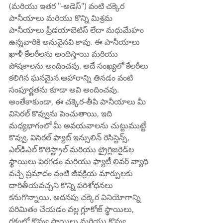
(మరియు ఇతర "-అడెస్") వంటి చక్కెర 
పానీయాలు మరియు కొన్ని మిశ్రమ 
పానీయాలు ప్రీడయాబెటిస్ లేదా మధుమేహం 
ఉన్నవారికి అనువైనవి కావు. ఈ పానీయాలు 
ఖాళీ కేలరీలను అందిస్తాయి మరియు 
పోషకాలను అందించవు. అదే సంఖ్యలో కేలరీలు 
కలిగిన ఘనమైన ఆహారాన్ని తినడం వంటి 
సంపూర్ణతను కూడా అవి అందించవు. 
అంతేకాకుండా, ఈ చక్కెర-తీపి పానీయాలు మీ 
విసెరల్ కొవ్వును పెంచుతాయి, ఇది 
మధ్యభాగంలో మీ అవయవాలను చుట్టుముట్టే 
కొవ్వు. విసెరల్ ఫ్యాట్ ఇన్సులిన్ రెసిస్టెన్స్, 
ఎల్‌డిఎల్ కొలెస్ట్రాల్ మరియు ట్రైగ్లిజరైడ్‌ల 
స్థాయిలు పెరగడం మరియు ఫ్యాటీ లివర్ వ్యాధి 
వచ్చే ప్రమాదం వంటి జీవక్రియ మార్పులకు 
దారితీయవచ్చని కొన్ని పరిశోధనలు 
కనుగొన్నాయి. అదనపు చక్కెర వినియోగాన్ని 
పరిమితం చేయడం వల్ల గ్లూకోజ్ స్థాయిలు, 
రక్తంలో కొవ్వు స్థాయిలు మరియు కొవ్వు 