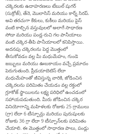
చక్కెరలకు ఉదాహరణలు టేబుల్ షుగర్ 
(సుక్రోజ్), తేనె, మొలాసిస్ మరియు కార్న్ సిరప్. 
అవి తరచుగా కేకులు, కుకీలు మరియు పైస్ 
వంటి కాల్చిన వస్తువులలో అలాగే సాధారణ 
సోడా మరియు పండ్ల-రుచి గల పానీయాలు 
వంటి చక్కెర-తీపి పానీయాలలో కనిపిస్తాయి. 
అదనపు చక్కెరలను పెద్ద మొత్తంలో 
తీసుకోవడం వల్ల మీ మధుమేహం, గుండె 
జబ్బులు మరియు ఊబకాయం వచ్చే ప్రమాదం 
పెరుగుతుంది. ప్రీడయాబెటిస్ లేదా 
మధుమేహంతో జీవిస్తున్న వారికి, జోడించిన 
చక్కెరలను పరిమితం చేయడం వల్ల రక్తంలో 
గ్లూకోజ్ స్థాయిలను లక్ష్య పరిధిలో ఉంచడంలో 
సహాయపడుతుంది. మీరు జోడించిన చక్కెర 
వినియోగాన్ని మహిళలకు రోజుకు 25 గ్రాములు 
(గ్రా) లేదా 6 టీస్పూన్లు మరియు పురుషులకు 
రోజుకు 36 గ్రా లేదా 9 టీస్పూన్‌లకు పరిమితం 
చేయాలి. ఈ మొత్తంలో సాధారణ పాలు, పండ్లు 