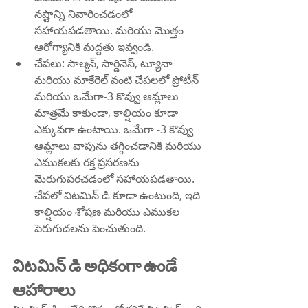
నష్టాన్ని నివారించడంలో 
సహాయపడతాయి. మరియు మొత్తం 
ఆరోగ్యానికి మద్దతు ఇవ్వండి.
చేపలు: సాల్మన్, సార్డినెస్, ట్యూనా 
మరియు మాకేరెల్ వంటి చేపలలో ప్రోటీన్ 
మరియు ఒమేగా-3 కొవ్వు ఆమ్లాలు 
మాత్రమే కాకుండా, కాల్షియం కూడా 
ఎక్కువగా ఉంటాయి. ఒమేగా -3 కొవ్వు 
ఆమ్లాలు వాపును తగ్గించడానికి మరియు 
ఎముకలకు రక్త ప్రసరణను 
మెరుగుపరచడంలో సహాయపడతాయి. 
చేపలో విటమిన్ డి కూడా ఉంటుంది, ఇది 
కాల్షియం శోషణ మరియు ఎముకల 
పెరుగుదలను పెంచుతుంది.
విటమిన్ డి అధికంగా ఉండే 
ఆహారాలు