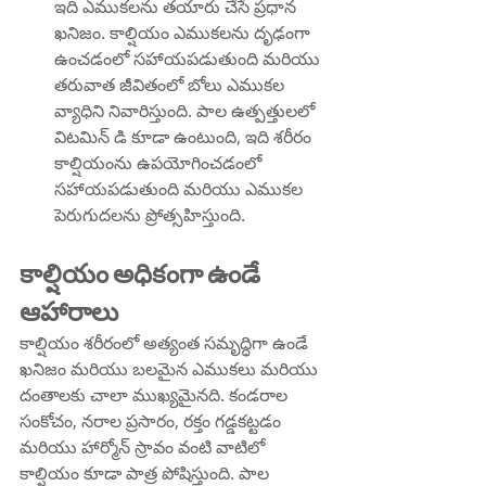
ఇది ఎముకలను తయారు చేసే ప్రధాన 
ఖనిజం. కాల్షియం ఎముకలను దృఢంగా 
ఉంచడంలో సహాయపడుతుంది మరియు 
తరువాత జీవితంలో బోలు ఎముకల 
వ్యాధిని నివారిస్తుంది. పాల ఉత్పత్తులలో 
విటమిన్ డి కూడా ఉంటుంది, ఇది శరీరం 
కాల్షియంను ఉపయోగించడంలో 
సహాయపడుతుంది మరియు ఎముకల 
పెరుగుదలను ప్రోత్సహిస్తుంది.
కాల్షియం అధికంగా ఉండే 
ఆహారాలు
కాల్షియం శరీరంలో అత్యంత సమృద్ధిగా ఉండే 
ఖనిజం మరియు బలమైన ఎముకలు మరియు 
దంతాలకు చాలా ముఖ్యమైనది. కండరాల 
సంకోచం, నరాల ప్రసారం, రక్తం గడ్డకట్టడం 
మరియు హార్మోన్ స్రావం వంటి వాటిలో 
కాల్షియం కూడా పాత్ర పోషిస్తుంది. పాల 