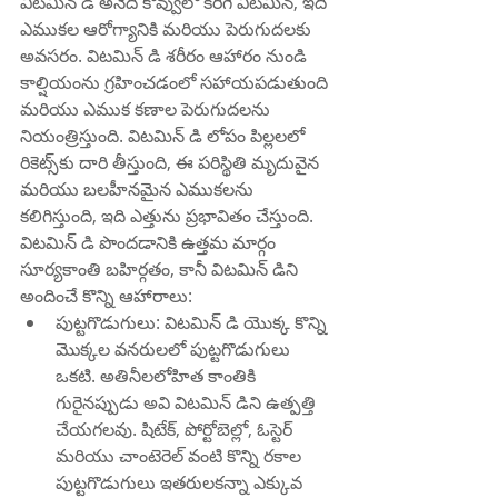
విటమిన్ డి అనేది కొవ్వులో కరిగే విటమిన్, ఇది 
ఎముకల ఆరోగ్యానికి మరియు పెరుగుదలకు 
అవసరం. విటమిన్ డి శరీరం ఆహారం నుండి 
కాల్షియంను గ్రహించడంలో సహాయపడుతుంది 
మరియు ఎముక కణాల పెరుగుదలను 
నియంత్రిస్తుంది. విటమిన్ డి లోపం పిల్లలలో 
రికెట్స్‌కు దారి తీస్తుంది, ఈ పరిస్థితి మృదువైన 
మరియు బలహీనమైన ఎముకలను 
కలిగిస్తుంది, ఇది ఎత్తును ప్రభావితం చేస్తుంది. 
విటమిన్ డి పొందడానికి ఉత్తమ మార్గం 
సూర్యకాంతి బహిర్గతం, కానీ విటమిన్ డిని 
అందించే కొన్ని ఆహారాలు:
పుట్టగొడుగులు: విటమిన్ డి యొక్క కొన్ని 
మొక్కల వనరులలో పుట్టగొడుగులు 
ఒకటి. అతినీలలోహిత కాంతికి 
గురైనప్పుడు అవి విటమిన్ డిని ఉత్పత్తి 
చేయగలవు. షిటేక్, పోర్టోబెల్లో, ఓస్టెర్ 
మరియు చాంటెరెల్ వంటి కొన్ని రకాల 
పుట్టగొడుగులు ఇతరులకన్నా ఎక్కువ 