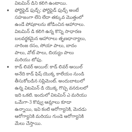
విటమిన్ డిని కలిగి ఉంటాయి.
ఫోర్టిఫైడ్ ఫుడ్స్: ఫోర్టిఫైడ్ ఫుడ్స్ అంటే 
సహజంగా లేని లేదా తక్కువ మొత్తంలో 
ఉండే పోషకాలను జోడించిన ఆహారాలు. 
విటమిన్ డి కలిగి ఉన్న కొన్ని సాధారణ 
బలవర్థకమైన ఆహారాలు తృణధాన్యాలు, 
నారింజ రసం, సోయా పాలు, బాదం 
పాలు, వోట్ పాలు, బియ్యం పాలు 
మరియు టోఫు.
కాడ్ లివర్ ఆయిల్: కాడ్ లివర్ ఆయిల్ 
అనేది కాడ్ ఫిష్ యొక్క కాలేయం నుండి 
తీసుకోబడిన సప్లిమెంట్. అందుబాటులో 
ఉన్న విటమిన్ డి యొక్క గొప్ప వనరులలో 
ఇది ఒకటి. ఇందులో విటమిన్ ఎ మరియు 
ఒమేగా-3 కొవ్వు ఆమ్లాలు కూడా 
ఉన్నాయి, ఇవి కంటి ఆరోగ్యానికి, మెదడు 
ఆరోగ్యానికి మరియు గుండె ఆరోగ్యానికి 
మేలు చేస్తాయి.