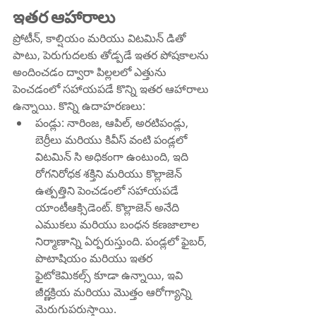
ఇతర ఆహారాలు
ప్రోటీన్, కాల్షియం మరియు విటమిన్ డితో 
పాటు, పెరుగుదలకు తోడ్పడే ఇతర పోషకాలను 
అందించడం ద్వారా పిల్లలలో ఎత్తును 
పెంచడంలో సహాయపడే కొన్ని ఇతర ఆహారాలు 
ఉన్నాయి. కొన్ని ఉదాహరణలు:
పండ్లు: నారింజ, ఆపిల్, అరటిపండ్లు, 
బెర్రీలు మరియు కివీస్ వంటి పండ్లలో 
విటమిన్ సి అధికంగా ఉంటుంది, ఇది 
రోగనిరోధక శక్తిని మరియు కొల్లాజెన్ 
ఉత్పత్తిని పెంచడంలో సహాయపడే 
యాంటీఆక్సిడెంట్. కొల్లాజెన్ అనేది 
ఎముకలు మరియు బంధన కణజాలాల 
నిర్మాణాన్ని ఏర్పరుస్తుంది. పండ్లలో ఫైబర్, 
పొటాషియం మరియు ఇతర 
ఫైటోకెమికల్స్ కూడా ఉన్నాయి, ఇవి 
జీర్ణక్రియ మరియు మొత్తం ఆరోగ్యాన్ని 
మెరుగుపరుస్తాయి.