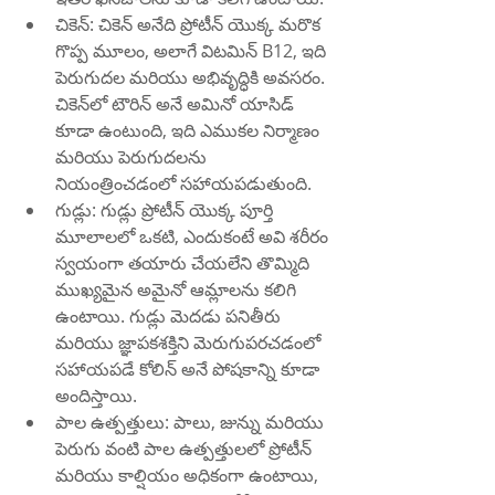
చికెన్: చికెన్ అనేది ప్రోటీన్ యొక్క మరొక 
గొప్ప మూలం, అలాగే విటమిన్ B12, ఇది 
పెరుగుదల మరియు అభివృద్ధికి అవసరం. 
చికెన్‌లో టౌరిన్ అనే అమినో యాసిడ్ 
కూడా ఉంటుంది, ఇది ఎముకల నిర్మాణం 
మరియు పెరుగుదలను 
నియంత్రించడంలో సహాయపడుతుంది.
గుడ్లు: గుడ్లు ప్రోటీన్ యొక్క పూర్తి 
మూలాలలో ఒకటి, ఎందుకంటే అవి శరీరం 
స్వయంగా తయారు చేయలేని తొమ్మిది 
ముఖ్యమైన అమైనో ఆమ్లాలను కలిగి 
ఉంటాయి. గుడ్లు మెదడు పనితీరు 
మరియు జ్ఞాపకశక్తిని మెరుగుపరచడంలో 
సహాయపడే కోలిన్ అనే పోషకాన్ని కూడా 
అందిస్తాయి.
పాల ఉత్పత్తులు: పాలు, జున్ను మరియు 
పెరుగు వంటి పాల ఉత్పత్తులలో ప్రోటీన్ 
మరియు కాల్షియం అధికంగా ఉంటాయి, 