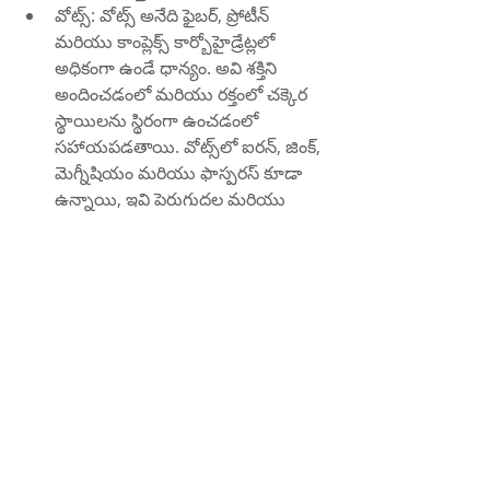
వోట్స్: వోట్స్ అనేది ఫైబర్, ప్రోటీన్ 
మరియు కాంప్లెక్స్ కార్బోహైడ్రేట్లలో 
అధికంగా ఉండే ధాన్యం. అవి శక్తిని 
అందించడంలో మరియు రక్తంలో చక్కెర 
స్థాయిలను స్థిరంగా ఉంచడంలో 
సహాయపడతాయి. వోట్స్‌లో ఐరన్, జింక్, 
మెగ్నీషియం మరియు ఫాస్పరస్ కూడా 
ఉన్నాయి, ఇవి పెరుగుదల మరియు 
జీవక్రియకు ముఖ్యమైనవి.
పెరుగు: పెరుగు అనేది పులియబెట్టిన 
పాల ఉత్పత్తి, ఇందులో ప్రోబయోటిక్స్ 
ఉంటాయి, ఇవి ప్రేగులలో నివసించే 
ప్రయోజనకరమైన బ్యాక్టీరియా. 
ప్రోబయోటిక్స్ జీర్ణక్రియ, రోగనిరోధక శక్తి 
మరియు పోషకాల శోషణను 
మెరుగుపరచడంలో సహాయపడతాయి. 
గ్రోత్ హార్మోన్ మరియు IGF-1 ఉత్పత్తిని 
పెంపొందించడం ద్వారా ప్రోబయోటిక్స్ 
పిల్లల్లో పెరుగుదలను కూడా 