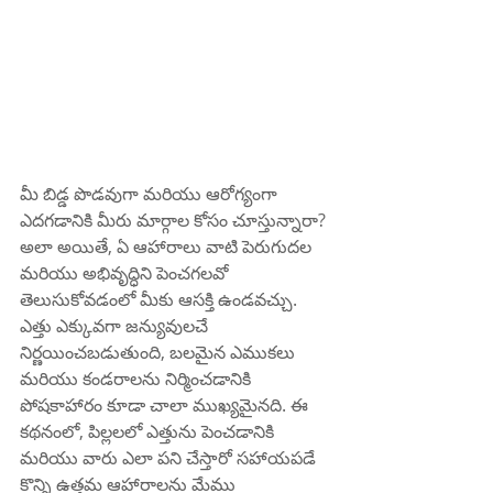
మీ బిడ్డ పొడవుగా మరియు ఆరోగ్యంగా 
ఎదగడానికి మీరు మార్గాల కోసం చూస్తున్నారా? 
అలా అయితే, ఏ ఆహారాలు వాటి పెరుగుదల 
మరియు అభివృద్ధిని పెంచగలవో 
తెలుసుకోవడంలో మీకు ఆసక్తి ఉండవచ్చు. 
ఎత్తు ఎక్కువగా జన్యువులచే 
నిర్ణయించబడుతుంది, బలమైన ఎముకలు 
మరియు కండరాలను నిర్మించడానికి 
పోషకాహారం కూడా చాలా ముఖ్యమైనది. ఈ 
కథనంలో, పిల్లలలో ఎత్తును పెంచడానికి 
మరియు వారు ఎలా పని చేస్తారో సహాయపడే 
కొన్ని ఉత్తమ ఆహారాలను మేము 