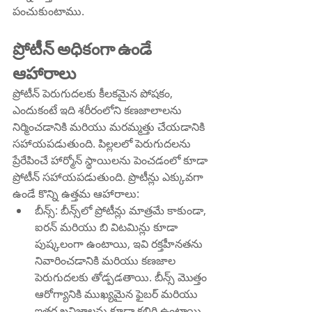
పంచుకుంటాము.
ప్రోటీన్ అధికంగా ఉండే 
ఆహారాలు
ప్రోటీన్ పెరుగుదలకు కీలకమైన పోషకం, 
ఎందుకంటే ఇది శరీరంలోని కణజాలాలను 
నిర్మించడానికి మరియు మరమ్మత్తు చేయడానికి 
సహాయపడుతుంది. పిల్లలలో పెరుగుదలను 
ప్రేరేపించే హార్మోన్ స్థాయిలను పెంచడంలో కూడా 
ప్రోటీన్ సహాయపడుతుంది. ప్రొటీన్లు ఎక్కువగా 
ఉండే కొన్ని ఉత్తమ ఆహారాలు:
బీన్స్: బీన్స్‌లో ప్రోటీన్లు మాత్రమే కాకుండా, 
ఐరన్ మరియు బి విటమిన్లు కూడా 
పుష్కలంగా ఉంటాయి, ఇవి రక్తహీనతను 
నివారించడానికి మరియు కణజాల 
పెరుగుదలకు తోడ్పడతాయి. బీన్స్ మొత్తం 
ఆరోగ్యానికి ముఖ్యమైన ఫైబర్ మరియు 
ఇతర ఖనిజాలను కూడా కలిగి ఉంటాయి.