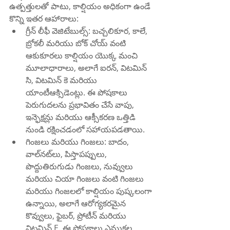
ఉత్పత్తులతో పాటు, కాల్షియం అధికంగా ఉండే 
కొన్ని ఇతర ఆహారాలు:
గ్రీన్ లీఫీ వెజిటేబుల్స్: బచ్చలికూర, కాలే, 
బ్రోకలీ మరియు బోక్ చోయ్ వంటి 
ఆకుకూరలు కాల్షియం యొక్క మంచి 
మూలాధారాలు, అలాగే ఐరన్, విటమిన్ 
సి, విటమిన్ కె మరియు 
యాంటీఆక్సిడెంట్లు. ఈ పోషకాలు 
పెరుగుదలను ప్రభావితం చేసే వాపు, 
ఇన్ఫెక్షన్లు మరియు ఆక్సీకరణ ఒత్తిడి 
నుండి రక్షించడంలో సహాయపడతాయి.
గింజలు మరియు గింజలు: బాదం, 
వాల్‌నట్‌లు, పిస్తాపప్పులు, 
పొద్దుతిరుగుడు గింజలు, నువ్వులు 
మరియు చియా గింజలు వంటి గింజలు 
మరియు గింజలలో కాల్షియం పుష్కలంగా 
ఉన్నాయి, అలాగే ఆరోగ్యకరమైన 
కొవ్వులు, ఫైబర్, ప్రోటీన్ మరియు 
విటమిన్ E. ఈ పోషకాలు ఎముకల 