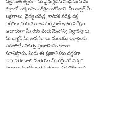
వీలైనంత త్వరగా మీ వైద్యుడిని సంప్రదించి మీ 
రక్తంలో చక్కెరను పరీక్షించుకోవాలి. మీ డాక్టర్ మీ 
లక్షణాలు, వైద్య చరిత్ర, శారీరక పరీక్ష, రక్త 
పరీక్షలు మరియు అవసరమైతే ఇతర పరీక్షల 
ఆధారంగా మీ రకం మధుమేహాన్ని నిర్ధారిస్తారు.
మీ డాక్టర్ మీ అవసరాలు మరియు లక్ష్యాలకు 
సరిపోయే చికిత్స ప్రణాళికను కూడా 
సూచిస్తారు. మీరు ఈ ప్రణాళికను దగ్గరగా 
అనుసరించాలి మరియు మీ రక్తంలో చక్కెర 
స్థాయిలను క్రమం తప్పకుండా పర్యవేక్షించాలి. 
మీ పరిస్థితిలో ఏవైనా సమస్యలు లేదా 
మార్పులను తనిఖీ చేయడానికి మీరు రెగ్యులర్ 
హెల్త్ చెకప్‌లు మరియు పరీక్షలను కూడా 
పొందవలసి ఉంటుంది.
మీరు మీ వైద్యునితో సన్నిహితంగా పని చేసి, 
వారి సలహాలను పాటిస్తే, మీరు టైప్ 1 లేదా టైప్ 
2 డయాబెటిస్‌తో సుదీర్ఘమైన మరియు 
ఆరోగ్యకరమైన జీవితాన్ని గడపవచ్చు.