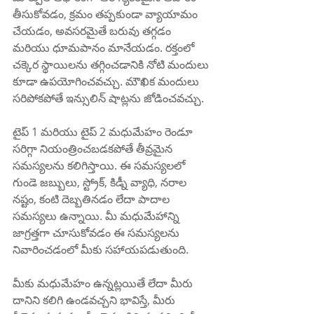
తీసుకోవడం, క్రమం తప్పకుండా వ్యాయామం 
చేయడం, అవసరమైతే బరువు తగ్గడం 
మరియు ధూమపానం మానేయడం. రక్తంలో 
చక్కెర స్థాయిలను తగ్గించడానికి నోటి మందులు 
కూడా ఉపయోగించవచ్చు. మౌఖిక మందులు 
సరిపోకపోతే ఇన్సులిన్ షాట్లను జోడించవచ్చు.
టైప్ 1 మరియు టైప్ 2 మధుమేహం రెండూ 
సరిగ్గా నియంత్రించబడకపోతే తీవ్రమైన 
సమస్యలను కలిగిస్తాయి. ఈ సమస్యలలో 
గుండె జబ్బులు, స్ట్రోక్, కిడ్నీ వ్యాధి, నరాల 
నష్టం, కంటి దెబ్బతినడం లేదా పాదాల 
సమస్యలు ఉన్నాయి. మీ మధుమేహాన్ని 
జాగ్రత్తగా చూసుకోవడం ఈ సమస్యలను 
నివారించడంలో మీకు సహాయపడుతుంది.
మీకు మధుమేహం ఉన్నట్లయితే లేదా మీరు 
దానిని కలిగి ఉండవచ్చని భావిస్తే, మీరు 