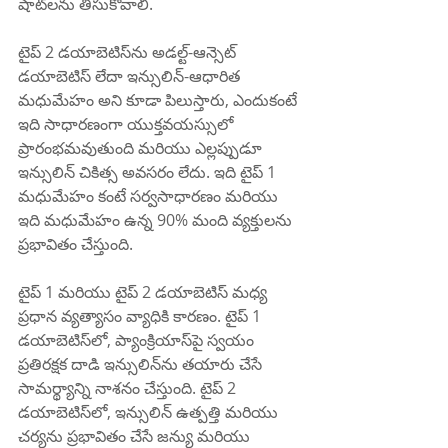
షాట్‌లను తీసుకోవాలి.
టైప్ 2 డయాబెటిస్‌ను అడల్ట్-ఆన్సెట్ 
డయాబెటిస్ లేదా ఇన్సులిన్-ఆధారిత 
మధుమేహం అని కూడా పిలుస్తారు, ఎందుకంటే 
ఇది సాధారణంగా యుక్తవయస్సులో 
ప్రారంభమవుతుంది మరియు ఎల్లప్పుడూ 
ఇన్సులిన్ చికిత్స అవసరం లేదు. ఇది టైప్ 1 
మధుమేహం కంటే సర్వసాధారణం మరియు 
ఇది మధుమేహం ఉన్న 90% మంది వ్యక్తులను 
ప్రభావితం చేస్తుంది.
టైప్ 1 మరియు టైప్ 2 డయాబెటిస్ మధ్య 
ప్రధాన వ్యత్యాసం వ్యాధికి కారణం. టైప్ 1 
డయాబెటిస్‌లో, ప్యాంక్రియాస్‌పై స్వయం 
ప్రతిరక్షక దాడి ఇన్సులిన్‌ను తయారు చేసే 
సామర్థ్యాన్ని నాశనం చేస్తుంది. టైప్ 2 
డయాబెటిస్‌లో, ఇన్సులిన్ ఉత్పత్తి మరియు 
చర్యను ప్రభావితం చేసే జన్యు మరియు 