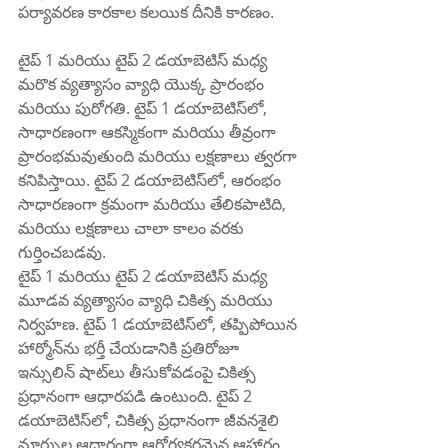
పర్యావరణ కారకాల కలయిక దీనికి కారణం.
టైప్ 1 మరియు టైప్ 2 డయాబెటిస్ మధ్య 
మరొక వ్యత్యాసం వ్యాధి యొక్క ప్రారంభం 
మరియు పురోగతి. టైప్ 1 డయాబెటిస్‌లో, 
సాధారణంగా ఆకస్మికంగా మరియు తీవ్రంగా 
ప్రారంభమవుతుంది మరియు లక్షణాలు త్వరగా 
కనిపిస్తాయి. టైప్ 2 డయాబెటిస్‌లో, ఆరంభం 
సాధారణంగా క్రమంగా మరియు తేలికపాటిది, 
మరియు లక్షణాలు చాలా కాలం వరకు 
గుర్తించబడవు.
టైప్ 1 మరియు టైప్ 2 డయాబెటిస్ మధ్య 
మూడవ వ్యత్యాసం వ్యాధి చికిత్స మరియు 
నిర్వహణ. టైప్ 1 డయాబెటిస్‌లో, తప్పిపోయిన 
హార్మోన్‌ను భర్తీ చేయడానికి ప్రతిరోజూ 
ఇన్సులిన్ షాట్‌లు తీసుకోవడంపై చికిత్స 
ప్రధానంగా ఆధారపడి ఉంటుంది. టైప్ 2 
డయాబెటిస్‌లో, చికిత్స ప్రధానంగా జీవనశైలి 
మార్పుల ఆధారంగా ఆరోగ్యకరమైన ఆహారం 