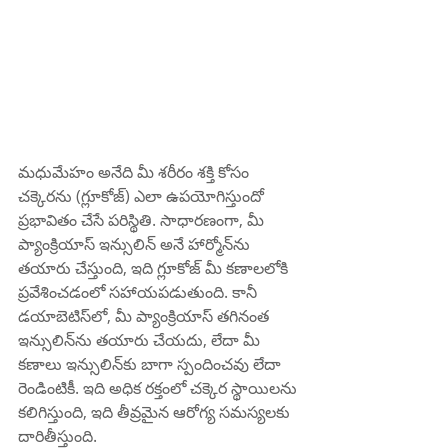
మధుమేహం అనేది మీ శరీరం శక్తి కోసం 
చక్కెరను (గ్లూకోజ్) ఎలా ఉపయోగిస్తుందో 
ప్రభావితం చేసే పరిస్థితి. సాధారణంగా, మీ 
ప్యాంక్రియాస్ ఇన్సులిన్ అనే హార్మోన్‌ను 
తయారు చేస్తుంది, ఇది గ్లూకోజ్ మీ కణాలలోకి 
ప్రవేశించడంలో సహాయపడుతుంది. కానీ 
డయాబెటిస్‌లో, మీ ప్యాంక్రియాస్ తగినంత 
ఇన్సులిన్‌ను తయారు చేయదు, లేదా మీ 
కణాలు ఇన్సులిన్‌కు బాగా స్పందించవు లేదా 
రెండింటికీ. ఇది అధిక రక్తంలో చక్కెర స్థాయిలను 
కలిగిస్తుంది, ఇది తీవ్రమైన ఆరోగ్య సమస్యలకు 
దారితీస్తుంది.