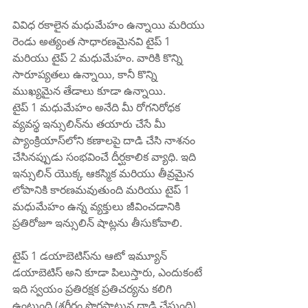
వివిధ రకాలైన మధుమేహం ఉన్నాయి మరియు 
రెండు అత్యంత సాధారణమైనవి టైప్ 1 
మరియు టైప్ 2 మధుమేహం. వారికి కొన్ని 
సారూప్యతలు ఉన్నాయి, కానీ కొన్ని 
ముఖ్యమైన తేడాలు కూడా ఉన్నాయి.
టైప్ 1 మధుమేహం అనేది మీ రోగనిరోధక 
వ్యవస్థ ఇన్సులిన్‌ను తయారు చేసే మీ 
ప్యాంక్రియాస్‌లోని కణాలపై దాడి చేసి నాశనం 
చేసినప్పుడు సంభవించే దీర్ఘకాలిక వ్యాధి. ఇది 
ఇన్సులిన్ యొక్క ఆకస్మిక మరియు తీవ్రమైన 
లోపానికి కారణమవుతుంది మరియు టైప్ 1 
మధుమేహం ఉన్న వ్యక్తులు జీవించడానికి 
ప్రతిరోజూ ఇన్సులిన్ షాట్లను తీసుకోవాలి.
టైప్ 1 డయాబెటిస్‌ను ఆటో ఇమ్యూన్ 
డయాబెటిస్ అని కూడా పిలుస్తారు, ఎందుకంటే 
ఇది స్వయం ప్రతిరక్షక ప్రతిచర్యను కలిగి 
ఉంటుంది (శరీరం పొరపాటున దాడి చేస్తుంది). 