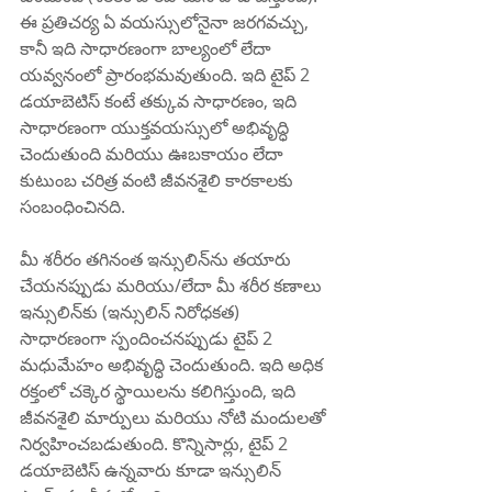
ఈ ప్రతిచర్య ఏ వయస్సులోనైనా జరగవచ్చు, 
కానీ ఇది సాధారణంగా బాల్యంలో లేదా 
యవ్వనంలో ప్రారంభమవుతుంది. ఇది టైప్ 2 
డయాబెటిస్ కంటే తక్కువ సాధారణం, ఇది 
సాధారణంగా యుక్తవయస్సులో అభివృద్ధి 
చెందుతుంది మరియు ఊబకాయం లేదా 
కుటుంబ చరిత్ర వంటి జీవనశైలి కారకాలకు 
సంబంధించినది.
మీ శరీరం తగినంత ఇన్సులిన్‌ను తయారు 
చేయనప్పుడు మరియు/లేదా మీ శరీర కణాలు 
ఇన్సులిన్‌కు (ఇన్సులిన్ నిరోధకత) 
సాధారణంగా స్పందించనప్పుడు టైప్ 2 
మధుమేహం అభివృద్ధి చెందుతుంది. ఇది అధిక 
రక్తంలో చక్కెర స్థాయిలను కలిగిస్తుంది, ఇది 
జీవనశైలి మార్పులు మరియు నోటి మందులతో 
నిర్వహించబడుతుంది. కొన్నిసార్లు, టైప్ 2 
డయాబెటిస్ ఉన్నవారు కూడా ఇన్సులిన్ 