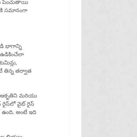
ను పెంచుతాయి 
కి సమానంగా 
 భాగాన్ని 
ఉడికించేలా 
ే తిన్న తర్వాత 
రైస్ 
 ఉంది. అంటే ఇది 
కాల బియ్యం 