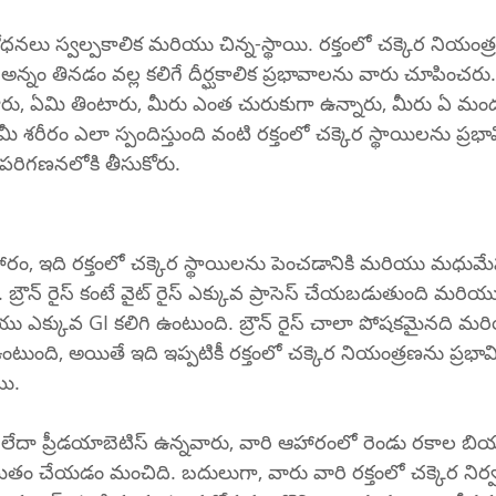
ధనలు స్వల్పకాలిక మరియు చిన్న-స్థాయి. రక్తంలో చక్కెర నియం
నం తినడం వల్ల కలిగే దీర్ఘకాలిక ప్రభావాలను వారు చూపించరు
రు, ఏమి తింటారు, మీరు ఎంత చురుకుగా ఉన్నారు, మీరు ఏ మం
శరీరం ఎలా స్పందిస్తుంది వంటి రక్తంలో చక్కెర స్థాయిలను ప్రభ
పరిగణనలోకి తీసుకోరు.
హారం, ఇది రక్తంలో చక్కెర స్థాయిలను పెంచడానికి మరియు మధ
 బ్రౌన్ రైస్ కంటే వైట్ రైస్ ఎక్కువ ప్రాసెస్ చేయబడుతుంది మరియు బ
 ఎక్కువ GI కలిగి ఉంటుంది. బ్రౌన్ రైస్ చాలా పోషకమైనది మరియ
ంటుంది, అయితే ఇది ఇప్పటికీ రక్తంలో చక్కెర నియంత్రణను ప్రభావి
యి.
దా ప్రీడయాబెటిస్ ఉన్నవారు, వారి ఆహారంలో రెండు రకాల బియ
ితం చేయడం మంచిది. బదులుగా, వారు వారి రక్తంలో చక్కెర ని