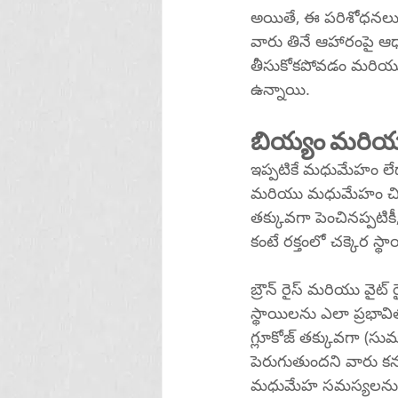
అయితే, ఈ పరిశోధనలు 
వారు తినే ఆహారంపై ఆ
తీసుకోకపోవడం మరియు ర
ఉన్నాయి.
బియ్యం మరియ
ఇప్పటికే మధుమేహం లేదా
మరియు మధుమేహం చికిత్స
తక్కువగా పెంచినప్పటిక
కంటే రక్తంలో చక్కెర స
బ్రౌన్ రైస్ మరియు వైట్
స్థాయిలను ఎలా ప్రభావితం
గ్లూకోజ్ తక్కువగా (స
పెరుగుతుందని వారు కన
మధుమేహ సమస్యలను ని