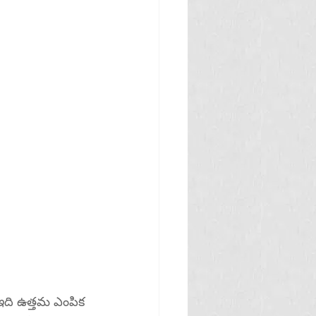
ఇది ఉత్తమ ఎంపిక 