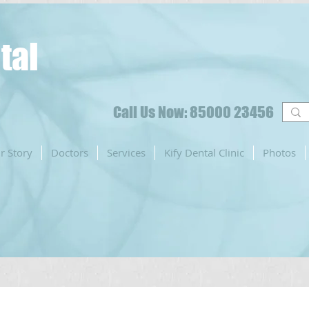
tal
Call Us Now: 85000 23456
r Story
Doctors
Services
Kify Dental Clinic
Photos