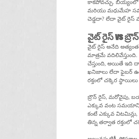
కాకపోవచ్చు. బియ్యంలో 
మరియు మధుమేహ సమస్య
చెడ్డదా? లేదా వైట్ రైస
వైట్ రైస్ vs బ్రౌన్
వైట్ రైస్ అనేది అత్యం
మాత్రమే వదిలివేస్తుంద
చేస్తుంది, అయితే ఇది దాని పోషక వ
ఖనిజాలు లేదా ఫైబర్ ఉంట
రక్తంలో చక్కెర స్థాయిలు 
బ్రౌన్ రైస్, మరోవైపు, బయటి పొరలను ఉం
ఎక్కువ వంట సమయాన్ని ఇస్త
కంటే ఎక్కువ విటమిన్ల
తిన్న తర్వాత రక్తంలో చక
అయినప్పటికీ, పోషకాల ప