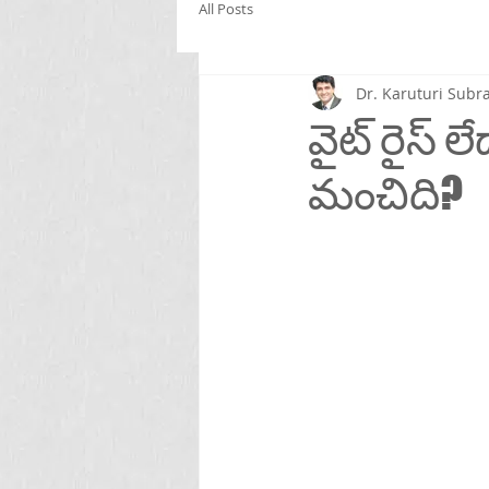
All Posts
Dr. Karuturi Su
వైట్ రైస్ లే
మంచిది?