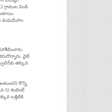
2 గ్రాముల పిండి 
ియు మధుమేహం 
రిశీలించారు. 
నుగొన్నారు. వైట్ 
ఉంటుందని కొన్ని 