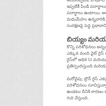
ఇప్పటికీ పిండి పదార్థ
పదార్థాలు ఉంటాయి, అయితే అరకప్పు వండిన 
మధుమేహం ఉన్నవారికి,
సంరక్షణపై పెద్ద ప్రభావ
బియ్యం మరియ
కొన్ని పరిశోధనలు అన్
ఎక్కువ మంది వైట్ రైస్
రైస్‌లో అధిక GI మరియు తక్కువ ఫైబర్ కంటెంట్ కారణంగా ఇది కావచ్చు, ఇది శరీరాన్ని ఇన్సులిన్‌కు తక్కువ 
ప్రతిస్పందిస్తుంది మర
మరోవైపు, బ్రౌన్ రైస్ ఎ
పరిశోధనలు సూచిస్తున్నాయి. బ్రౌన్ రైస్‌లో పీచుపదార్థం ఎక్క
ఉండటం దీనికి కారణం కావచ్చు, ఇది శరీరాన్ని
గురి చేస్తుంది.