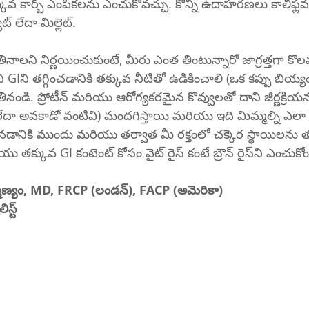
 కార్బ్ ఎంపికలను ఎంచుకోవచ్చు. కొన్ని ఉదాహరణలు కాలీఫ్లవర్ ర
వీట్ లేదా మిల్లెట్.
ం తినాలని నిర్ణయించుకుంటే, మీరు ఎంత తింటున్నారో జాగ్రత్తగా కొల
ి GIని తగ్గించడానికి తక్కువ నీటితో ఉడికించాలి (ఒక కప్పు బియ్య
నండి. ప్రోటీన్ మరియు ఆరోగ్యకరమైన కొవ్వులతో దాని జీర్ణక్రియ
 లేదా అవకాడో వంటివి) మందగిస్తాయి మరియు ఇది మిమ్మల్ని ఎలా 
ినడానికి ముందు మరియు తర్వాత మీ రక్తంలో చక్కెర స్థాయిలను 
వీలైతే, అధిక ఫైబర్ మరియు తక్కువ GI కంటెంట్ కోసం వైట్ రైస్ కంటే బ్రౌన్ ర
హ్మణ్యం, MD, FRCP (లండన్), FACP (అమెరికా)
స్ట్