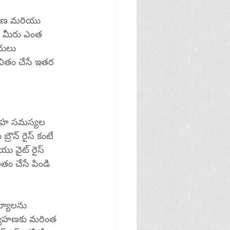
త్రణ మరియు 
. మీరు ఎంత 
దులు 
ావితం చేసే ఇతర 
ుమేహ సమస్యల 
్రౌన్ రైస్ కంటే 
ు వైట్ రైస్ 
తం చేసే పిండి 
్యాలను 
ర్వహణకు మరింత 