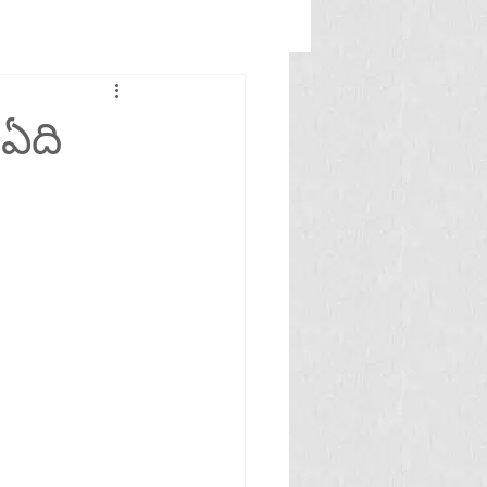
ి ఏది