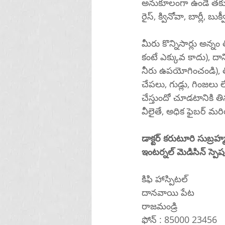
అనుకూలంగా ఉండే తక్కువ
రైస్, క్వినోవా, బార్లీ, బుక్
మీరు కొన్నిసార్లు అన్న
కంటే ఎక్కువ కాదు), దాన
నీరు ఉపయోగించండి), తి
చేపలు, గుడ్లు, గింజలు
చేస్తుందో చూడటానికి త
డాక్టర్ కరుటూరి సుబ్ర
ఇంటర్నల్ మెడిసిన్ స్పెషలి
కిఫి హాస్పిటల్ 
దానవాయి పేట
రాజమండ్రి 
ఫోన్ : 85000 23456