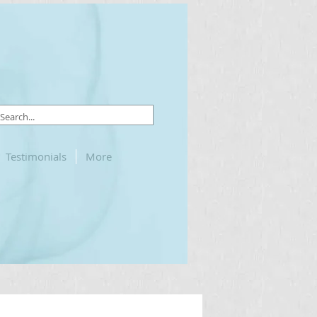
Testimonials
More