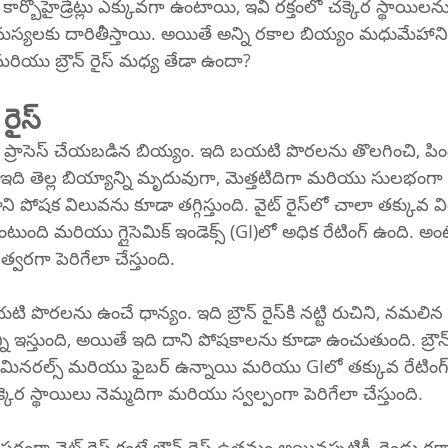
కార్బోహైడ్రేట్లు ఎక్కువగా ఉంటాయి, ఇవి రక్తంలో చక్కెర స్థాయిల
లకు దారితీస్తాయి. అయితే అన్ని రకాల బియ్యం మధుమేహాని
్ మరియు బ్రౌన్ రైస్ మధ్య తేడా ఉందా?
 రైస్
త ప్రాసెస్ చేయబడిన బియ్యం. ఇది బయటి పొరలను తొలగించి, పిండి
ి. ఇది తెల్ల బియ్యాన్ని మృదువుగా, మెత్తటిదిగా మరియు సులభంగా 
ిలువను కూడా తగ్గిస్తుంది. వైట్ రైస్‌లో చాలా తక్కువ విటమిన్లు, 
ుంది మరియు గ్లైసెమిక్ ఇండెక్స్ (GI)లో అధిక రేటింగ్ ఉంది. అంట
త్వరగా పెరిగేలా చేస్తుంది.
చే ధాన్యం. ఇది బ్రౌన్ రైస్‌కి నట్టి రుచిని, నమలిన ఆకృతిని మరియు 
ుంది, అయితే ఇది దాని పోషకాలను కూడా ఉంచుతుంది. బ్రౌన్ రైస్‌లో వైట్ 
ు, మినరల్స్ మరియు ఫైబర్ ఉన్నాయి మరియు GIలో తక్కువ రేటింగ్
్కెర స్థాయిలు నెమ్మదిగా మరియు స్వల్పంగా పెరిగేలా చేస్తుంది.
రంగా వైట్ రైస్ కంటే బ్రౌన్ రైస్ ఉత్తమం అయినప్పటికీ, రెండు ర