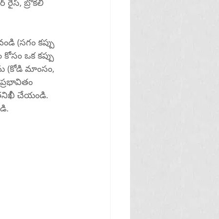
ైస్, బ్రోకలీ 
వండి (సగం కప్పు 
ం కోసం ఒక కప్పు 
ను (కోడి మాంసం, 
ప్రభావితం 
తనిఖీ చేయండి. 
ైస్‌ని ఎంచుకోండి.