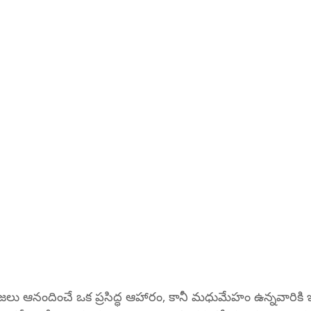
జలు ఆనందించే ఒక ప్రసిద్ధ ఆహారం, కానీ మధుమేహం ఉన్నవారికి 