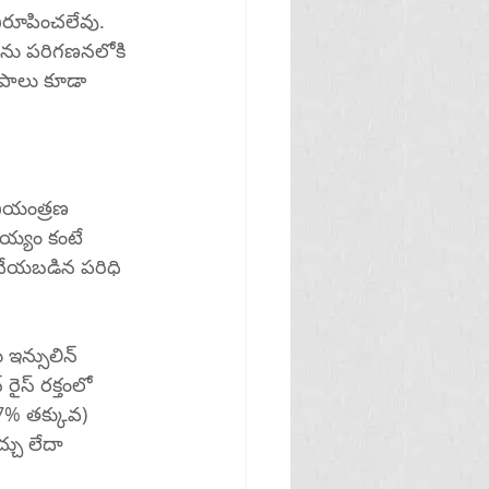
ిరూపించలేవు. 
లను పరిగణనలోకి 
ోపాలు కూడా 
నియంత్రణ 
ియ్యం కంటే 
 చేయబడిన పరిధి 
 ఇన్సులిన్ 
రైస్ రక్తంలో 
7% తక్కువ) 
చు లేదా 