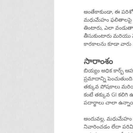
అంతేకాకుండా, ఈ పరిశో
మధుమేహం ఫలితాలపై అన్
తింటారు, ఎలా వండుతా
తీసుకుంటారు మరియు మీ 
కారకాలను కూడా వారు 
సారాంశం
బియ్యం అధిక కార్బ్ ఆ
ప్రమాదాన్ని పెంచుతుంది.
తక్కువ పోషకాలు మరియు
కంటే తక్కువ GI కలిగి ఉ
పదార్థాలు చాలా ఉన్నా
అందువల్ల, మధుమేహం లే
నివారించడం లేదా పరిమ