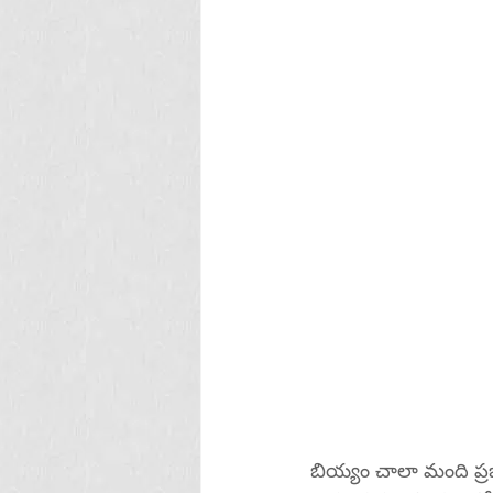
బియ్యం చాలా మంది ప్ర