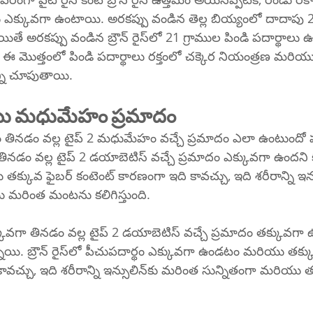
ాలు ఎక్కువగా ఉంటాయి. అరకప్పు వండిన తెల్ల బియ్యంలో దాదాపు 2
బ్రౌన్ రైస్‌లో 21 గ్రాముల పిండి పదార్థాలు ఉంటాయి. 
 ఈ మొత్తంలో పిండి పదార్థాలు రక్తంలో చక్కెర నియంత్రణ మర
ాన్ని చూపుతాయి.
ు మధుమేహం ప్రమాదం
నం తినడం వల్ల టైప్ 2 మధుమేహం వచ్చే ప్రమాదం ఎలా ఉంటుందో ప
 తినడం వల్ల టైప్ 2 డయాబెటిస్ వచ్చే ప్రమాదం ఎక్కువగా ఉందని క
ియు మరింత మంటను కలిగిస్తుంది.
క్కువగా తినడం వల్ల టైప్ 2 డయాబెటిస్ వచ్చే ప్రమాదం తక్కువగా 
ువగా ఉండటం మరియు తక్కువ GI కంటెంట్ 
 ఇన్సులిన్‌కు మరింత సున్నితంగా మరియు తక్కువ ఒత్తిడికి 