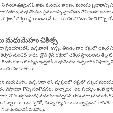
నిశ్చయాత్మకమైనవి కావు మరియు కారణం మరియు ప్రభావాన్ని న
ధారపడటం, మధుమేహం ప్రమాదాన్ని ప్రభావితం చేసే ఇతర అంశా
క్తంలో చక్కెర స్థాయిలను నేరుగా కొలవకపోవడం వంటి కొన్ని ల
ు మధుమేహం చికిత్స
 ప్రీడయాబెటిస్ ఉన్నవారికి, అన్నం తినడం వారి రక్తంలో చక్కెర 
కు మంచిది కాదు. బ్రౌన్ రైస్ రక్తంలో చక్కెర స్థాయిలను తెల్ల బ
ీ, రెండు రకాల బియ్యం ఇప్పటికీ మధుమేహం ఉన్నవారికి సిఫార్సు
్థాయిలను పెంచుతాయి.
 రైస్ మధుమేహం ఉన్న లేదా లేని వ్యక్తులలో రక్తంలో చక్కెర మరియు
 చేస్తాయో కొన్ని పరిశోధనలు పోల్చాయి. తెల్ల బియ్యం కంటే బ్రౌన్ 
ుమారు 20% తగ్గుతుంది) మరియు ఇన్సులిన్ తక్కువగా (సుమారు 5
ుగొన్నారు. అయినప్పటికీ, ఈ వ్యత్యాసాలు ముఖ్యమైనవి కాకపోవచ్
వారించడానికి సరిపోవు.