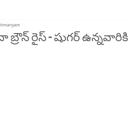
brahmanyam
దా బ్రౌన్ రైస్ - షుగర్ ఉన్నవారిక