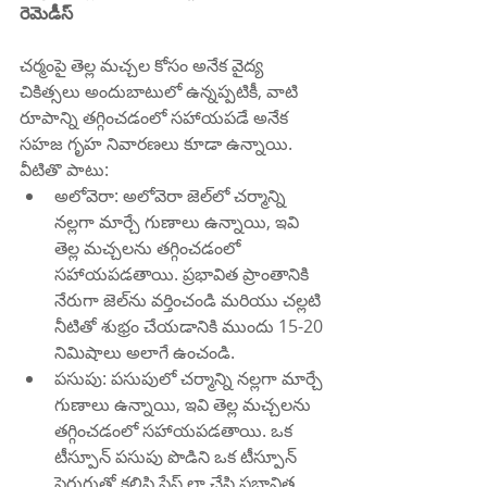
రెమెడీస్
చర్మంపై తెల్ల మచ్చల కోసం అనేక వైద్య 
చికిత్సలు అందుబాటులో ఉన్నప్పటికీ, వాటి 
రూపాన్ని తగ్గించడంలో సహాయపడే అనేక 
సహజ గృహ నివారణలు కూడా ఉన్నాయి. 
వీటితొ పాటు:
అలోవెరా: అలోవెరా జెల్‌లో చర్మాన్ని 
నల్లగా మార్చే గుణాలు ఉన్నాయి, ఇవి 
తెల్ల మచ్చలను తగ్గించడంలో 
సహాయపడతాయి. ప్రభావిత ప్రాంతానికి 
నేరుగా జెల్‌ను వర్తించండి మరియు చల్లటి 
నీటితో శుభ్రం చేయడానికి ముందు 15-20 
నిమిషాలు అలాగే ఉంచండి.
పసుపు: పసుపులో చర్మాన్ని నల్లగా మార్చే 
గుణాలు ఉన్నాయి, ఇవి తెల్ల మచ్చలను 
తగ్గించడంలో సహాయపడతాయి. ఒక 
టీస్పూన్ పసుపు పొడిని ఒక టీస్పూన్ 
పెరుగుతో కలిపి పేస్ట్ లా చేసి ప్రభావిత 