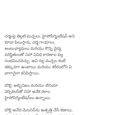
చర్మంపై తెల్లటి మచ్చలు, హైపోపిగ్మెంటేషన్ అని 
కూడా పిలుస్తారు, చర్మ గాయాలు, 
అంటువ్యాధులు మరియు కొన్ని వైద్య 
పరిస్థితులతో సహా వివిధ కారణాల వల్ల 
సంభవించవచ్చు. అవి నల్ల మచ్చల కంటే 
తక్కువగా ఉంటాయి మరియు శరీరంలోని ఏ 
భాగానైనా కనిపిస్తాయి.
బొల్లి, అల్బినిజం మరియు టినియా 
వెర్సికలర్‌తో సహా అనేక రకాల 
హైపోపిగ్మెంటేషన్‌లు ఉన్నాయి.
బొల్లి అనేది మెలనిన్‌ను ఉత్పత్తి చేసే కణాలు, 