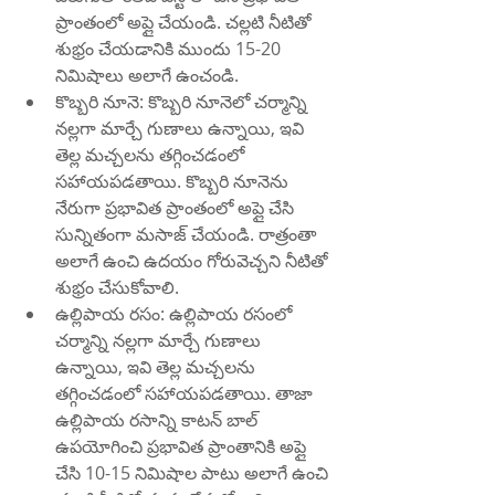
ప్రాంతంలో అప్లై చేయండి. చల్లటి నీటితో 
శుభ్రం చేయడానికి ముందు 15-20 
నిమిషాలు అలాగే ఉంచండి.
కొబ్బరి నూనె: కొబ్బరి నూనెలో చర్మాన్ని 
నల్లగా మార్చే గుణాలు ఉన్నాయి, ఇవి 
తెల్ల మచ్చలను తగ్గించడంలో 
సహాయపడతాయి. కొబ్బరి నూనెను 
నేరుగా ప్రభావిత ప్రాంతంలో అప్లై చేసి 
సున్నితంగా మసాజ్ చేయండి. రాత్రంతా 
అలాగే ఉంచి ఉదయం గోరువెచ్చని నీటితో 
శుభ్రం చేసుకోవాలి.
ఉల్లిపాయ రసం: ఉల్లిపాయ రసంలో 
చర్మాన్ని నల్లగా మార్చే గుణాలు 
ఉన్నాయి, ఇవి తెల్ల మచ్చలను 
తగ్గించడంలో సహాయపడతాయి. తాజా 
ఉల్లిపాయ రసాన్ని కాటన్ బాల్ 
ఉపయోగించి ప్రభావిత ప్రాంతానికి అప్లై 
చేసి 10-15 నిమిషాల పాటు అలాగే ఉంచి 