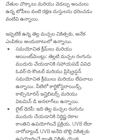
చేతుల చొక్కాలు మరియు వెడల్పు అంచులు 
ఉన్న టోపీలు వంటి రక్షణ దుస్తులను ధరించడం 
వంటివి ఉన్నాయి.
ఇప్పటికే ఉన్న తెల్ల మచ్చల చికిత్సకు, అనేక 
ఎంపికలు అందుబాటులో ఉన్నాయి. 
సమయోచిత క్రీమ్‌లు మరియు 
ఆయింట్‌మెంట్లు: తెల్లటి మచ్చల రంగును 
ముదురు చేయడానికి సహాయపడే వివిధ 
ఓవర్-ది-కౌంటర్ మరియు ప్రిస్క్రిప్షన్ 
సమయోచిత క్రీములు మరియు లేపనాలు 
ఉన్నాయి. వీటిలో కార్టికోస్టెరాయిడ్స్, 
కాల్సినూరిన్ ఇన్హిబిటర్స్ మరియు 
విటమిన్ డి అనలాగ్‌లు ఉన్నాయి.
లైట్ థెరపీ: ఇది తెల్ల మచ్చల రంగును 
ముదురు చేయడానికి నిర్దిష్ట రకాల 
కాంతిని ఉపయోగించే ప్రక్రియ. UVB లేదా 
నారోబ్యాండ్ UVB అనేది బొల్లి చికిత్సకు 
ఉపయోగించే కాంతి చికిత్స యొక్క 