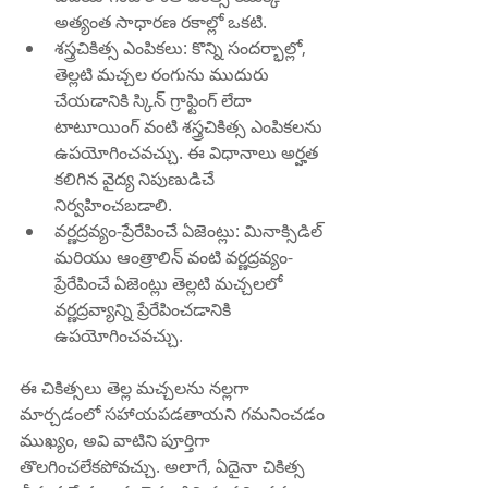
అత్యంత సాధారణ రకాల్లో ఒకటి.
శస్త్రచికిత్స ఎంపికలు: కొన్ని సందర్భాల్లో, 
తెల్లటి మచ్చల రంగును ముదురు 
చేయడానికి స్కిన్ గ్రాఫ్టింగ్ లేదా 
టాటూయింగ్ వంటి శస్త్రచికిత్స ఎంపికలను 
ఉపయోగించవచ్చు. ఈ విధానాలు అర్హత 
కలిగిన వైద్య నిపుణుడిచే 
నిర్వహించబడాలి.
వర్ణద్రవ్యం-ప్రేరేపించే ఏజెంట్లు: మినాక్సిడిల్ 
మరియు ఆంత్రాలిన్ వంటి వర్ణద్రవ్యం-
ప్రేరేపించే ఏజెంట్లు తెల్లటి మచ్చలలో 
వర్ణద్రవ్యాన్ని ప్రేరేపించడానికి 
ఉపయోగించవచ్చు.
ఈ చికిత్సలు తెల్ల మచ్చలను నల్లగా 
మార్చడంలో సహాయపడతాయని గమనించడం 
ముఖ్యం, అవి వాటిని పూర్తిగా 
తొలగించలేకపోవచ్చు. అలాగే, ఏదైనా చికిత్స 