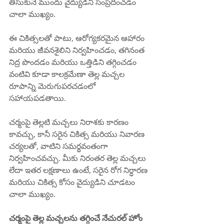
తీసుకునే ముందు వైద్యుడిని సంప్రదించడం 
చాలా ముఖ్యం.
ఈ చికిత్సలతో పాటు, ఆరోగ్యకరమైన ఆహారం 
మరియు జీవనశైలిని నిర్వహించడం, తగినంత 
నిద్ర పొందడం మరియు ఒత్తిడిని తగ్గించడం 
వంటివి కూడా కాలక్రమేణా తెల్ల మచ్చల 
రూపాన్ని మెరుగుపరచడంలో 
సహాయపడతాయి.
చర్మంపై తెల్లటి మచ్చలు నిరాశకు కారణం 
కావచ్చు, కానీ సరైన చికిత్స మరియు నివారణ 
చర్యలతో, వాటిని సమర్థవంతంగా 
నిర్వహించవచ్చు. మీకు నిరంతర తెల్ల మచ్చలు 
లేదా ఇతర లక్షణాలు ఉంటే, సరైన రోగ నిర్ధారణ 
మరియు చికిత్స కోసం వైద్యుడిని చూడటం 
చాలా ముఖ్యం.
చర్మంపై తెల్ల మచ్చలను తగ్గించే నేచురల్ హోం 