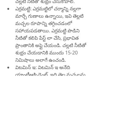
చల్లటి నీటితో శుభ్రం చేసుకోవాలి.
ఎర్రమట్టి: ఎర్రమట్టిలో చర్మాన్ని నల్లగా 
మార్చే గుణాలు ఉన్నాయి, ఇవి తెల్లటి 
మచ్చల రూపాన్ని తగ్గించడంలో 
సహాయపడతాయి. ఎర్రమట్టి పొడిని 
నీటితో కలిపి పేస్ట్ లా చేసి, ప్రభావిత 
ప్రాంతానికి అప్లై చేయండి. చల్లటి నీటితో 
శుభ్రం చేయడానికి ముందు 15-20 
నిమిషాలు అలాగే ఉంచండి.
విటమిన్ ఇ: విటమిన్ ఇ అనేది 
యాంటీఆక్సిడెంట్, ఇది తెల్ల మచ్చలను 
తగ్గించడంలో సహాయపడుతుంది. 
విటమిన్ ఇ నూనెను ప్రభావిత ప్రాంతంలో 
అప్లై చేసి, సున్నితంగా మసాజ్ చేయండి. 
రాత్రంతా అలాగే ఉంచి ఉదయం 
గోరువెచ్చని నీటితో శుభ్రం చేసుకోవాలి.
ఈ నివారణలు ఉపశమనాన్ని 
అందించినప్పటికీ, అవి వైద్యుని సలహా లేదా 