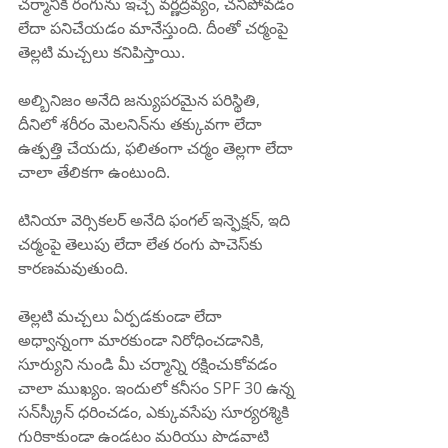
చర్మానికి రంగును ఇచ్చే వర్ణద్రవ్యం, చనిపోవడం 
లేదా పనిచేయడం మానేస్తుంది. దీంతో చర్మంపై 
తెల్లటి మచ్చలు కనిపిస్తాయి.
అల్బినిజం అనేది జన్యుపరమైన పరిస్థితి, 
దీనిలో శరీరం మెలనిన్‌ను తక్కువగా లేదా 
ఉత్పత్తి చేయదు, ఫలితంగా చర్మం తెల్లగా లేదా 
చాలా తేలికగా ఉంటుంది.
టినియా వెర్సికలర్ అనేది ఫంగల్ ఇన్ఫెక్షన్, ఇది 
చర్మంపై తెలుపు లేదా లేత రంగు పాచెస్‌కు 
కారణమవుతుంది.
తెల్లటి మచ్చలు ఏర్పడకుండా లేదా 
అధ్వాన్నంగా మారకుండా నిరోధించడానికి, 
సూర్యుని నుండి మీ చర్మాన్ని రక్షించుకోవడం 
చాలా ముఖ్యం. ఇందులో కనీసం SPF 30 ఉన్న 
సన్‌స్క్రీన్ ధరించడం, ఎక్కువసేపు సూర్యరశ్మికి 
గురికాకుండా ఉండటం మరియు పొడవాటి 