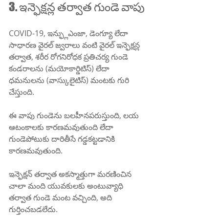
3. ఇన్ఫెక్షన్ల తర్వాత గుండె వాపు
COVID-19, ఇన్ఫ్లుఎంజా, డెంగ్యూ లేదా 
సాధారణ వైరల్ జ్వరాలు వంటి వైరల్ ఇన్ఫెక్షన్ల 
తర్వాత, శరీర రోగనిరోధక ప్రతిచర్య గుండె 
కండరాలను (మయోకార్డిటిస్) లేదా 
ధమనులను (వాస్కులైటిస్) మంటకు గురి 
చేస్తుంది.
ఈ వాపు గుండెను బలహీనపరుస్తుంది, లయ 
ఆటంకాలకు కారణమవుతుంది లేదా 
గుండెపోటుకు దారితీసే గడ్డకట్టడానికి 
కారణమవుతుంది.
ఇన్ఫెక్షన్ తర్వాత అకస్మాత్తుగా మరణించిన 
చాలా మంది యువకులకు అంటువ్యాధి 
తర్వాత గుండె మంట వచ్చింది, అది 
గుర్తించబడలేదు.