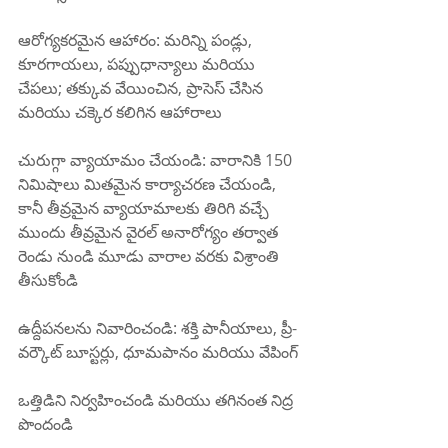
ఆరోగ్యకరమైన ఆహారం: మరిన్ని పండ్లు, 
కూరగాయలు, పప్పుధాన్యాలు మరియు 
చేపలు; తక్కువ వేయించిన, ప్రాసెస్ చేసిన 
మరియు చక్కెర కలిగిన ఆహారాలు
చురుగ్గా వ్యాయామం చేయండి: వారానికి 150 
నిమిషాలు మితమైన కార్యాచరణ చేయండి, 
కానీ తీవ్రమైన వ్యాయామాలకు తిరిగి వచ్చే 
ముందు తీవ్రమైన వైరల్ అనారోగ్యం తర్వాత 
రెండు నుండి మూడు వారాల వరకు విశ్రాంతి 
తీసుకోండి
ఉద్దీపనలను నివారించండి: శక్తి పానీయాలు, ప్రీ-
వర్కౌట్ బూస్టర్లు, ధూమపానం మరియు వేపింగ్
ఒత్తిడిని నిర్వహించండి మరియు తగినంత నిద్ర 
పొందండి