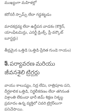
ముఖ్యంగా మహిళల్లో
కరోనరీ స్పామ్స్ లేదా గడ్డకట్టడం
మాదకద్రవ్య లేదా ఉద్దీపన వాడకం (కొకైన్, 
యాంఫేటమిన్లు, ఎనర్జీ డ్రింక్స్, ప్రీ-వర్కౌట్ 
బూస్టర్లు)
తీవ్రమైన ఒత్తిడి (ఒత్తిడి-ప్రేరిత గుండె గాయం)
5. పర్యావరణ మరియు 
జీవనశైలి ట్రిగ్గర్లు
వాయు కాలుష్యం, నిద్ర లేమి, రాత్రిపూట పని, 
దీర్ఘకాలిక ఒత్తిడి, నిర్జలీకరణం లేదా తగినంత 
విశ్రాంతి లేకుండా భారీ జిమ్ శిక్షణ నిశ్శబ్ద 
ప్రమాదం ఉన్న వ్యక్తిలో చివరి ట్రిగ్గర్‌లుగా 
పనిచేస్తాయి.