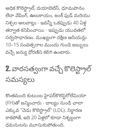
అధిక కొలెస్ట్రాల్, డయాబెటిస్, ధూమపానం 
లేదా వేపింగ్, ఊబకాయం, జంక్ ఫుడ్ మరియు 
నిశ్చల అలవాట్లు - ఇవన్నీ ఒకప్పుడు 40 ఏళ్ల 
తర్వాత కనిపించాయి - ఇప్పుడు యువతలో 
సర్వసాధారణం. ముఖ్యంగా దక్షిణ ఆసియన్లు 
10–15 సంవత్సరాల ముందు గుండె జబ్బులు 
వచ్చే జన్యు ధోరణిని కలిగి ఉంటారు.
2. వారసత్వంగా వచ్చే కొలెస్ట్రాల్ 
సమస్యలు
కొంతమంది కుటుంబ హైపర్‌కొలెస్టెరోలేమియా 
(FH)తో జన్మించారు - బాల్యం నుండి చాలా 
ఎక్కువ "చెడు కొలెస్ట్రాల్" (LDL). నిర్ధారణ 
కాకపోతే, ఇది 20 ఏళ్లలో కూడా నిశ్శబ్దంగా 
ధమనులను మూసుకుపోతుంది.