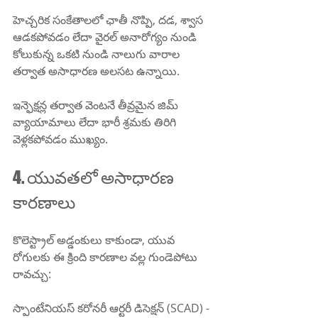
హెచ్చరిక సంకేతాలలో ఛాతీ నొప్పి, దడ, శ్వాస 
ఆడకపోవడం లేదా వైరల్ అనారోగ్యం నుండి 
కోలుకున్న ఒకటి నుండి నాలుగు వారాల 
తర్వాత అసాధారణ అలసట ఉన్నాయి.
ఇన్ఫెక్షన్ల తర్వాత వెంటనే తీవ్రమైన జిమ్ 
వ్యాయామాలు లేదా భారీ శ్రమకు తిరిగి 
వెళ్లకపోవడం ముఖ్యం.
4. యువతలో అసాధారణ 
కారణాలు
కొలెస్ట్రాల్ అడ్డంకులు కాకుండా, యువ 
రోగులకు ఈ క్రింది కారణాల వల్ల గుండెపోటు 
రావచ్చు:
స్పాంటేనియస్ కరోనరీ ఆర్టరీ డిసెక్షన్ (SCAD) - 