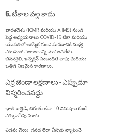
6. టీకాల వల్ల కాదు
భారతదేశం (ICMR మరియు AIIMS) నుండి 
పెద్ద అధ్యయనాలు COVID-19 టీకా మరియు 
యువతలో ఆకస్మిక గుండె మరణానికి మధ్య 
ఎటువంటి సంబంధాన్ని చూపించలేదు. 
జీవనశైలి, ఇన్ఫెక్షన్ సంబంధిత వాపు మరియు 
ఒత్తిడి నిజమైన కారణాలు.
ఎర్ర జెండా లక్షణాలు - ఎప్పుడూ 
విస్మరించవద్దు
ఛాతీ ఒత్తిడి, బిగుతు లేదా 10 నిమిషాల కంటే 
ఎక్కువసేపు మంట
ఎడమ చేయి, దవడ లేదా వీపుకు వ్యాపించే 