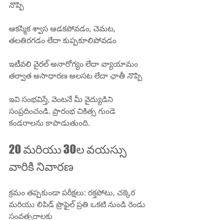
నొప్పి
ఆకస్మిక శ్వాస ఆడకపోవడం, చెమట, 
తలతిరగడం లేదా కుప్పకూలిపోవడం
ఇటీవలి వైరల్ అనారోగ్యం లేదా వ్యాయామం 
తర్వాత అసాధారణ అలసట లేదా ఛాతీ నొప్పి
ఇవి సంభవిస్తే, వెంటనే మీ వైద్యుడిని 
సంప్రదించండి. ప్రారంభ చికిత్స గుండె 
కండరాలను కాపాడుతుంది.
20 మరియు 30ల వయస్సు 
వారికి నివారణ
క్రమం తప్పకుండా పరీక్షలు: రక్తపోటు, చక్కెర 
మరియు లిపిడ్ ప్రొఫైల్ ప్రతి ఒకటి నుండి రెండు 
సంవత్సరాలకు