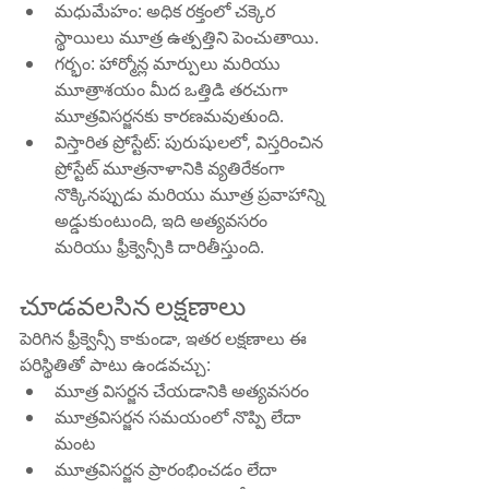
మధుమేహం: అధిక రక్తంలో చక్కెర 
స్థాయిలు మూత్ర ఉత్పత్తిని పెంచుతాయి.
గర్భం: హార్మోన్ల మార్పులు మరియు 
మూత్రాశయం మీద ఒత్తిడి తరచుగా 
మూత్రవిసర్జనకు కారణమవుతుంది.
విస్తారిత ప్రోస్టేట్: పురుషులలో, విస్తరించిన 
ప్రోస్టేట్ మూత్రనాళానికి వ్యతిరేకంగా 
నొక్కినప్పుడు మరియు మూత్ర ప్రవాహాన్ని 
అడ్డుకుంటుంది, ఇది అత్యవసరం 
మరియు ఫ్రీక్వెన్సీకి దారితీస్తుంది.
చూడవలసిన లక్షణాలు
పెరిగిన ఫ్రీక్వెన్సీ కాకుండా, ఇతర లక్షణాలు ఈ 
పరిస్థితితో పాటు ఉండవచ్చు:
మూత్ర విసర్జన చేయడానికి అత్యవసరం
మూత్రవిసర్జన సమయంలో నొప్పి లేదా 
మంట
మూత్రవిసర్జన ప్రారంభించడం లేదా 