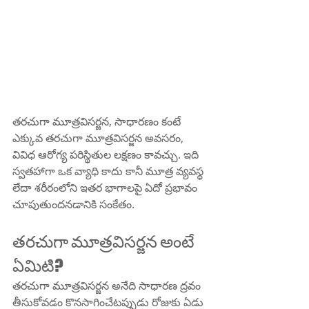
తరచుగా మూత్రవిసర్జన, సాధారణం కంటే 
ఎక్కువ తరచుగా మూత్రవిసర్జన అవసరం, 
వివిధ ఆరోగ్య పరిస్థితుల లక్షణం కావచ్చు. ఇది 
స్వతహాగా ఒక వ్యాధి కాదు కానీ మూత్ర వ్యవస్థ 
లేదా శరీరంలోని ఇతర భాగాలపై ఏదో ప్రభావం 
చూపుతుందనడానికి సంకేతం.
తరచుగా మూత్రవిసర్జన అంటే 
ఏమిటి?
తరచుగా మూత్రవిసర్జన అనేది సాధారణ ద్రవం 
తీసుకోవడం కొనసాగించేటప్పుడు రోజుకు ఏడు 