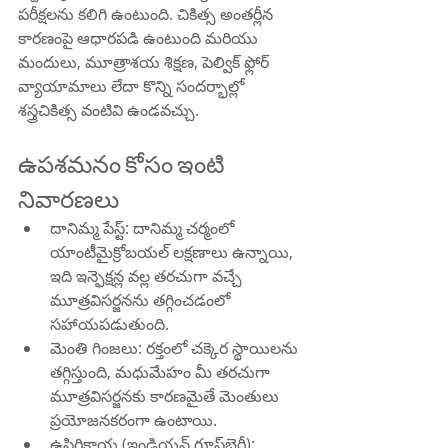
పరీక్షలను కలిగి ఉంటుంది. చికిత్స అంతర్లీన 
కారణంపై ఆధారపడి ఉంటుంది మరియు 
మందులు, మూత్రాశయ శిక్షణ, పెల్విక్ ఫ్లోర్ 
వ్యాయామాలు లేదా కొన్ని సందర్భాల్లో 
శస్త్రచికిత్స వంటివి ఉండవచ్చు.
ఉపశమనం కోసం ఇంటి 
నివారణలు
దానిమ్మ పేస్ట్: దానిమ్మ చర్మంలో 
యాంటీమైక్రోబయల్ లక్షణాలు ఉన్నాయి, 
ఇది ఇన్ఫెక్షన్ల వల్ల తరచుగా వచ్చే 
మూత్రవిసర్జనను తగ్గించడంలో 
సహాయపడుతుంది.
మెంతి గింజలు: రక్తంలో చక్కెర స్థాయిలను 
తగ్గిస్తుంది, మధుమేహం మీ తరచుగా 
మూత్రవిసర్జనకు కారణమైతే మెంతులు 
ప్రయోజనకరంగా ఉంటాయి.
ఉసిరికాయ (ఇండియన్ గూస్‌బెర్రీ): 