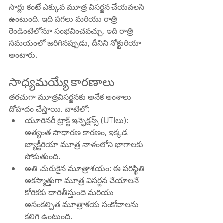
సార్లు కంటే ఎక్కువ మూత్ర విసర్జన చేయవలసి 
ఉంటుంది. ఇది పగలు మరియు రాత్రి 
రెండింటిలోనూ సంభవించవచ్చు. ఇది రాత్రి 
సమయంలో జరిగినప్పుడు, దీనిని నోక్టురియా 
అంటారు.
సాధ్యమయ్యే కారణాలు
తరచుగా మూత్రవిసర్జనకు అనేక అంశాలు 
దోహదం చేస్తాయి, వాటిలో:
యూరినరీ ట్రాక్ట్ ఇన్ఫెక్షన్స్ (UTIలు): 
అత్యంత సాధారణ కారణం, ఇక్కడ 
బ్యాక్టీరియా మూత్ర నాళంలోని భాగాలకు 
సోకుతుంది.
అతి చురుకైన మూత్రాశయం: ఈ పరిస్థితి 
అకస్మాత్తుగా మూత్ర విసర్జన చేయాలనే 
కోరికకు దారితీస్తుంది మరియు 
అసంకల్పిత మూత్రాశయ సంకోచాలను 
కలిగి ఉంటుంది.