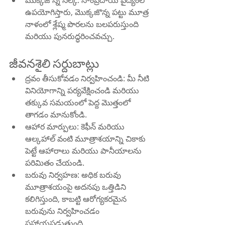
మొక్కజొన్న సిల్క్: సాంప్రదాయ వైద్యంలో 
ఉపయోగిస్తారు, మొక్కజొన్న పట్టు మూత్ర 
నాళంలో శ్లేష్మ పొరలను బలపరుస్తుంది 
మరియు పునరుద్ధరించవచ్చు.
జీవనశైలి సర్దుబాట్లు
ద్రవం తీసుకోవడం నిర్వహించండి: మీ నీటి 
వినియోగాన్ని పర్యవేక్షించండి మరియు 
తక్కువ సమయంలో పెద్ద మొత్తంలో 
తాగడం మానుకోండి.
ఆహార మార్పులు: కెఫీన్ మరియు 
ఆల్కహాల్ వంటి మూత్రాశయాన్ని చికాకు 
పెట్టే ఆహారాలు మరియు పానీయాలను 
పరిమితం చేయండి.
బరువు నిర్వహణ: అధిక బరువు 
మూత్రాశయంపై అదనపు ఒత్తిడిని 
కలిగిస్తుంది, కాబట్టి ఆరోగ్యకరమైన 
బరువును నిర్వహించడం 
సహాయపడుతుంది.