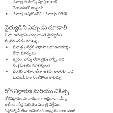
మూత్రాశయాన్ని పూర్తిగా ఖాళీ 
చేయడంలో ఇబ్బంది
మూత్ర ఆపుకొనలేని (మూత్రం లీకేజీ)
వైద్యుడిని ఎప్పుడు చూడాలి
మీరు అనుభవించినట్లయితే వైద్యుడిని 
సంప్రదించడం ముఖ్యం:
మూత్ర విసర్జన విధానాలలో అసౌకర్యం 
లేదా మార్పులు
జ్వరం, వెన్ను లేదా వైపు నొప్పి, ఇది 
సంక్రమణను సూచిస్తుంది
పెరిగిన దాహం లేదా ఆకలి, అలసట, ఇది 
మధుమేహం సంకేతాలు కావచ్చు
రోగ నిర్ధారణ మరియు చికిత్స
రోగనిర్ధారణ సాధారణంగా లక్షణాల సమీక్ష, 
శారీరక పరీక్ష మరియు మూత్ర విశ్లేషణ, 
సిస్టోస్కోపీ లేదా ఇమేజింగ్ అధ్యయనాలు వంటి 