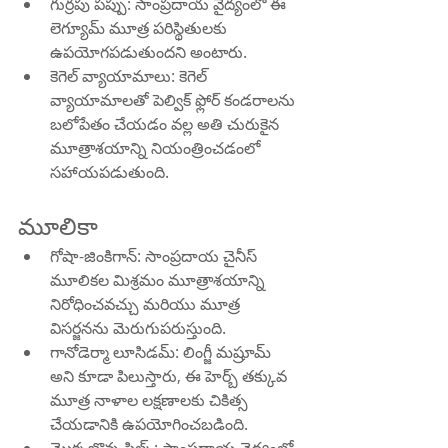
గుర్రపు పప్పు: సాంప్రదాయ వైద్యంలో ఈ 
లెగ్యూమ్ మూత్ర పరిస్థితులకు 
ఉపయోగపడుతుందని అంటారు.
కెగెల్ వ్యాయామాలు: కెగెల్ 
వ్యాయామాలతో పెల్విక్ ఫ్లోర్ కండరాలను 
బలోపేతం చేయడం వల్ల అతి చురుకైన 
మూత్రాశయాన్ని నియంత్రించడంలో 
సహాయపడుతుంది.
మూలికా
గోషా-జింకిగాన్: సాంప్రదాయ చైనీస్ 
మూలికల మిశ్రమం మూత్రాశయాన్ని 
నిరోధించవచ్చు మరియు మూత్ర 
విసర్జనను మెరుగుపరుస్తుంది.
గానోడెర్మా లూసిడమ్: లింగ్జీ మష్రూమ్ 
అని కూడా పిలుస్తారు, ఈ హెర్బ్ తక్కువ 
మూత్ర నాళాల లక్షణాలకు చికిత్స 
చేయడానికి ఉపయోగించబడింది.