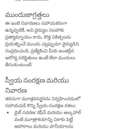
ముందుజాగ్రత్తలు
ఈ ఇంటి నివారణలు సహాయకరంగా 
ఉన్నప్పటికీ, అవి వైద్యుల సలహాకు 
ప్రత్యామ్నాయం కాదు. కొత్త చికిత్సలను 
ప్రయత్నించే ముందు ఎల్లప్పుడూ వైద్యుడిని 
సంప్రదించండి, ప్రత్యేకించి మీకు అంతర్లీన 
ఆరోగ్య పరిస్థితులు ఉంటే లేదా మందులు 
తీసుకుంటుంటే.
స్వీయ సంరక్షణ మరియు 
నివారణ
తరచుగా మూత్రవిసర్జనను నిర్వహించడంలో 
సహాయపడే కొన్ని స్వీయ-సంరక్షణ దశలు:
డైట్ సవరణ: కెఫీన్ మరియు ఆల్కహాల్ 
వంటి మూత్రాశయాన్ని చికాకు పెట్టే 
ఆహారాలు మరియు పానీయాలను 