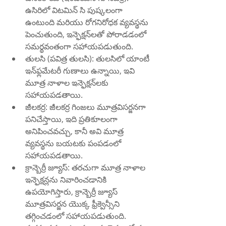
ఉసిరిలో విటమిన్ సి పుష్కలంగా 
ఉంటుంది మరియు రోగనిరోధక వ్యవస్థను 
పెంచుతుంది, ఇన్ఫెక్షన్‌లతో పోరాడడంలో 
సమర్థవంతంగా సహాయపడుతుంది.
తులసి (పవిత్ర తులసి): తులసిలో యాంటీ 
ఇన్‌ఫ్లమేటరీ గుణాలు ఉన్నాయి, ఇవి 
మూత్ర నాళాల ఇన్ఫెక్షన్‌లకు 
సహాయపడతాయి.
జీలకర్ర: జీలకర్ర గింజలు మూత్రవిసర్జనగా 
పనిచేస్తాయి, ఇది ప్రతికూలంగా 
అనిపించవచ్చు, కానీ అవి మూత్ర 
వ్యవస్థను బయటకు పంపడంలో 
సహాయపడతాయి.
క్రాన్బెర్రీ జ్యూస్: తరచుగా మూత్ర నాళాల 
ఇన్ఫెక్షన్లను నివారించడానికి 
ఉపయోగిస్తారు, క్రాన్బెర్రీ జ్యూస్ 
మూత్రవిసర్జన యొక్క ఫ్రీక్వెన్సీని 
తగ్గించడంలో సహాయపడుతుంది.