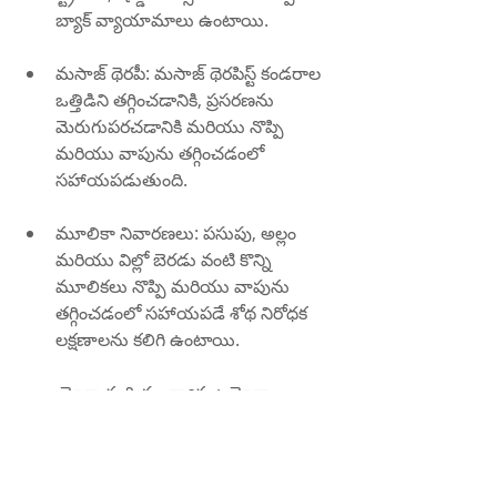
బ్యాక్ వ్యాయామాలు ఉంటాయి.
మసాజ్ థెరపీ: మసాజ్ థెరపిస్ట్ కండరాల 
ఒత్తిడిని తగ్గించడానికి, ప్రసరణను 
మెరుగుపరచడానికి మరియు నొప్పి 
మరియు వాపును తగ్గించడంలో 
సహాయపడుతుంది.
మూలికా నివారణలు: పసుపు, అల్లం 
మరియు విల్లో బెరడు వంటి కొన్ని 
మూలికలు నొప్పి మరియు వాపును 
తగ్గించడంలో సహాయపడే శోథ నిరోధక 
లక్షణాలను కలిగి ఉంటాయి.
యోగా మరియు ధ్యానం: యోగా 
మరియు ధ్యానం ఒత్తిడి, టెన్షన్ మరియు 
నొప్పిని తగ్గించడంలో సహాయపడతాయి. 
మెడ మరియు భుజాలపై దృష్టి పెట్టే 