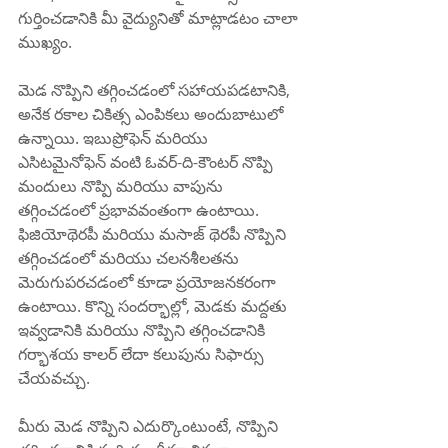
గుర్తించడానికి మీ వైద్యునితో మాట్లాడటం చాలా 
ముఖ్యం.
మెడ నొప్పిని తగ్గించడంలో సహాయపడటానికి, 
అనేక రకాల చికిత్స ఎంపికలు అందుబాటులో 
ఉన్నాయి. ఇబుప్రోఫెన్ మరియు 
ఎసిటమైనోఫెన్ వంటి ఓవర్-ది-కౌంటర్ నొప్పి 
మందులు నొప్పి మరియు వాపును 
తగ్గించడంలో ప్రభావవంతంగా ఉంటాయి. 
ఫిజియోథెరపీ మరియు మసాజ్ థెరపీ నొప్పిని 
తగ్గించడంలో మరియు చలనశీలతను 
మెరుగుపరచడంలో కూడా ప్రయోజనకరంగా 
ఉంటాయి. కొన్ని సందర్భాల్లో, మెడకు మద్దతు 
ఇవ్వడానికి మరియు నొప్పిని తగ్గించడానికి 
గర్భాశయ కాలర్ లేదా కలుపును సిఫార్సు 
చేయవచ్చు.
మీరు మెడ నొప్పిని ఎదుర్కొంటుంటే, నొప్పిని 