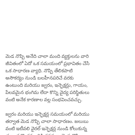
మెడ నొప్పి అనేది చాలా మంది వ్యక్తులను వారి 
జీవితంలో ఏదో ఒక సమయంలో ప్రభావితం చేసే 
ఒక సాధారణ వ్యాధి. నొప్పి తేలికపాటి 
అసౌకర్యం నుండి బలహీనపరిచే వరకు 
ఉంటుంది మరియు జ్వరం, ఇన్ఫెక్షన్లు, గాయం, 
పేలవమైన భంగిమ లేదా కొన్ని వైద్య పరిస్థితులు 
వంటి అనేక కారణాల వల్ల సంభవించవచ్చు.
జ్వరం మరియు ఇన్ఫెక్షన్ల సమయంలో మరియు 
తర్వాత మెడ నొప్పి చాలా సాధారణం. జలుబు 
వంటి ఇటీవలి వైరల్ ఇన్ఫెక్షన్ల నుండి కోలుకున్న 