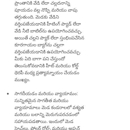
ప్రాంతానికి వేడి లేదా చల్లదనాన్ని 
పూయడం వల్ల నొప్పి మరియు వాపు 
తగ్గుతుంది. మెడకు వేడిని 
వర్తింపజేయడానికి హీటింగ్ ప్యాడ్ లేదా 
వేడి నీటి బాటిల్‌ను ఉపయోగించవచ్చు, 
అయితే చల్లని ప్యాక్ లేదా స్తంభింపచేసిన 
కూరగాయల బ్యాగ్‌ను చల్లగా 
వర్తింపజేయడానికి ఉపయోగించవచ్చు. 
మీకు ఏది బాగా పని చేస్తుందో 
తెలుసుకోవడానికి హీట్ మరియు కోల్డ్ 
థెరపీ మధ్య ప్రత్యామ్నాయం చేయడం 
ముఖ్యం.
సాగదీయడం మరియు వ్యాయామం: 
సున్నితమైన సాగతీత మరియు 
వ్యాయామాలు మెడ కండరాలలో వశ్యత 
మరియు బలాన్ని మెరుగుపరచడంలో 
సహాయపడతాయి. ఇందులో మెడ 
స్ట్రెచ్‌లు, షోల్డర్ రోల్స్ మరియు అప్పర్ 