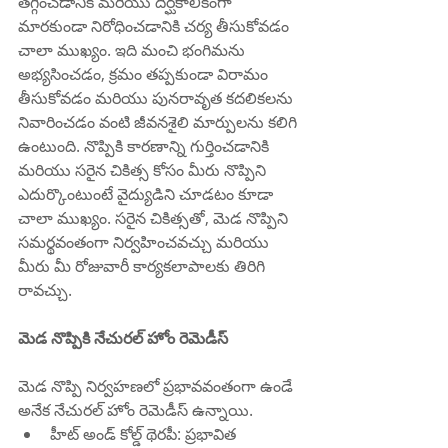
తగ్గించడానికి మరియు దీర్ఘకాలికంగా 
మారకుండా నిరోధించడానికి చర్య తీసుకోవడం 
చాలా ముఖ్యం. ఇది మంచి భంగిమను 
అభ్యసించడం, క్రమం తప్పకుండా విరామం 
తీసుకోవడం మరియు పునరావృత కదలికలను 
నివారించడం వంటి జీవనశైలి మార్పులను కలిగి 
ఉంటుంది. నొప్పికి కారణాన్ని గుర్తించడానికి 
మరియు సరైన చికిత్స కోసం మీరు నొప్పిని 
ఎదుర్కొంటుంటే వైద్యుడిని చూడటం కూడా 
చాలా ముఖ్యం. సరైన చికిత్సతో, మెడ నొప్పిని 
సమర్థవంతంగా నిర్వహించవచ్చు మరియు 
మీరు మీ రోజువారీ కార్యకలాపాలకు తిరిగి 
రావచ్చు.
మెడ నొప్పికి నేచురల్ హోం రెమెడీస్
మెడ నొప్పి నిర్వహణలో ప్రభావవంతంగా ఉండే 
అనేక నేచురల్ హోం రెమెడీస్ ఉన్నాయి.
హీట్ అండ్ కోల్డ్ థెరపీ: ప్రభావిత 