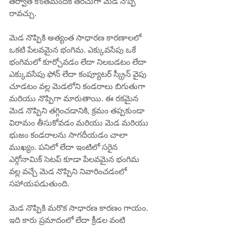
తర్వాత కొంతమందికి తరచుగా మెడ నొప్పి 
రావచ్చు.
మెడ నొప్పికి అత్యంత సాధారణ కారణాలలో 
ఒకటి పేలవమైన భంగిమ. ఎక్కువసేపు ఒకే 
భంగిమలో కూర్చోవడం లేదా నిలబడటం లేదా 
ఎక్కువసేపు ఫోన్ లేదా కంప్యూటర్ స్క్రీన్ వైపు 
చూడటం వల్ల మెడలోని కండరాలు బిగుతుగా 
మరియు నొప్పిగా మారుతాయి. ఈ రకమైన 
మెడ నొప్పిని తగ్గించడానికి, క్రమం తప్పకుండా 
విరామం తీసుకోవడం మరియు మెడ మరియు 
భుజం కండరాలను సాగదీయడం చాలా 
ముఖ్యం. పనిలో లేదా ఇంటిలో సరైన 
ఎర్గోనామిక్ సెటప్ కూడా పేలవమైన భంగిమ 
వల్ల వచ్చే మెడ నొప్పిని నివారించడంలో 
సహాయపడుతుంది.
మెడ నొప్పికి మరొక సాధారణ కారణం గాయం. 
ఇది కారు ప్రమాదంలో లేదా క్రీడల వంటి 