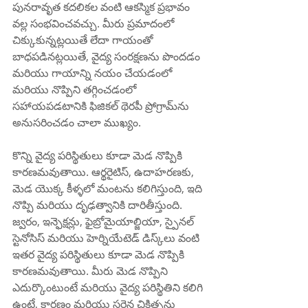
పునరావృత కదలికల వంటి ఆకస్మిక ప్రభావం 
వల్ల సంభవించవచ్చు. మీరు ప్రమాదంలో 
చిక్కుకున్నట్లయితే లేదా గాయంతో 
బాధపడినట్లయితే, వైద్య సంరక్షణను పొందడం 
మరియు గాయాన్ని నయం చేయడంలో 
మరియు నొప్పిని తగ్గించడంలో 
సహాయపడటానికి ఫిజికల్ థెరపీ ప్రోగ్రామ్‌ను 
అనుసరించడం చాలా ముఖ్యం.
కొన్ని వైద్య పరిస్థితులు కూడా మెడ నొప్పికి 
కారణమవుతాయి. ఆర్థరైటిస్, ఉదాహరణకు, 
మెడ యొక్క కీళ్ళలో మంటను కలిగిస్తుంది, ఇది 
నొప్పి మరియు దృఢత్వానికి దారితీస్తుంది. 
జ్వరం, ఇన్ఫెక్షన్లు, ఫైబ్రోమైయాల్జియా, స్పైనల్ 
స్టెనోసిస్ మరియు హెర్నియేటెడ్ డిస్క్‌లు వంటి 
ఇతర వైద్య పరిస్థితులు కూడా మెడ నొప్పికి 
కారణమవుతాయి. మీరు మెడ నొప్పిని 
ఎదుర్కొంటుంటే మరియు వైద్య పరిస్థితిని కలిగి 
ఉంటే, కారణం మరియు సరైన చికిత్సను 